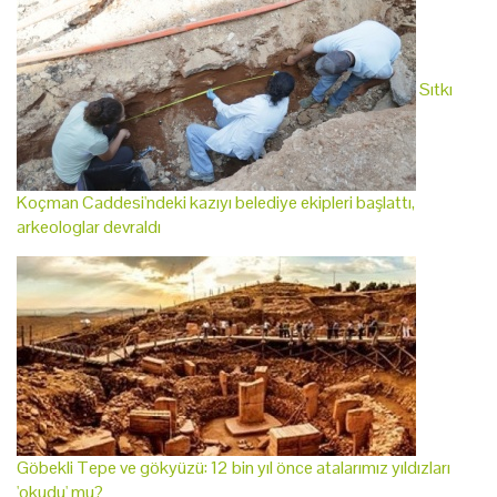
Sıtkı
Koçman Caddesi'ndeki kazıyı belediye ekipleri başlattı,
arkeologlar devraldı
Göbekli Tepe ve gökyüzü: 12 bin yıl önce atalarımız yıldızları
'okudu' mu?