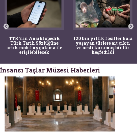
TTK'nın Ansiklopedik
120 bin yıllık fosiller hâlâ
Türk Tarih Sözlüğüne
yaşayan türlere ait çıktı
artık mobil uygulama ile
ve nesli kurumuş bir tür
erişilebilecek
keşfedildi
İnsansı Taşlar Müzesi Haberleri