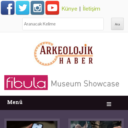
Künye
|
İletişim
Ara:
Menü