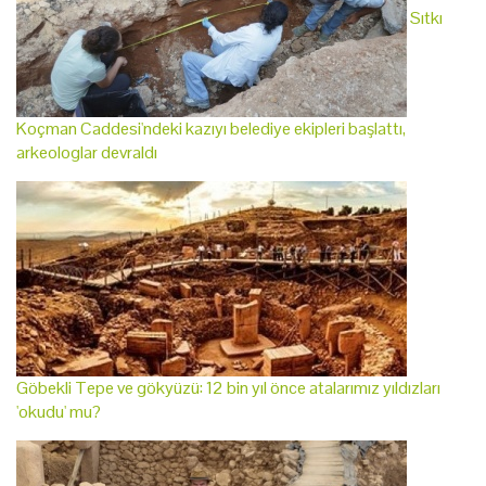
Sıtkı
Koçman Caddesi'ndeki kazıyı belediye ekipleri başlattı,
arkeologlar devraldı
Göbekli Tepe ve gökyüzü: 12 bin yıl önce atalarımız yıldızları
'okudu' mu?