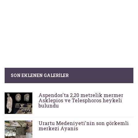
SON EKLENEN GALERILER
Aspendos'ta 2,20 metrelik mermer
Asklepios ve Telesphoros heykeli
bulundu
Urartu Medeniyeti'nin son görkemli
merkezi Ayanis