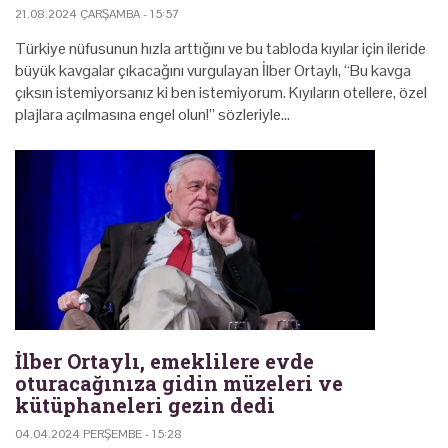
21.08.2024 ÇARŞAMBA - 15:57
Türkiye nüfusunun hızla arttığını ve bu tabloda kıyılar için ileride
büyük kavgalar çıkacağını vurgulayan İlber Ortaylı, “Bu kavga
çıksın istemiyorsanız ki ben istemiyorum. Kıyıların otellere, özel
plajlara açılmasına engel olun!” sözleriyle…
İlber Ortaylı, emeklilere evde
oturacağınıza gidin müzeleri ve
kütüphaneleri gezin dedi
04.04.2024 PERŞEMBE - 15:28