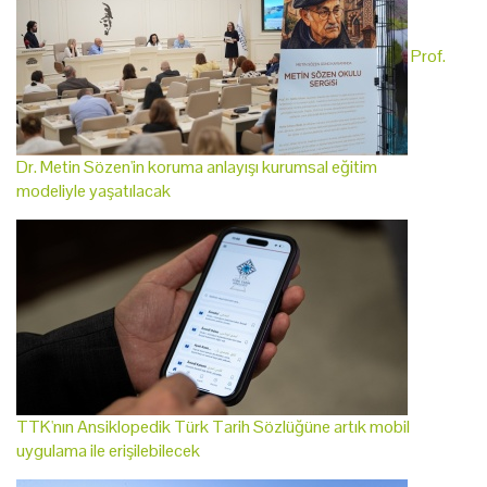
Prof.
Dr. Metin Sözen'in koruma anlayışı kurumsal eğitim
modeliyle yaşatılacak
TTK'nın Ansiklopedik Türk Tarih Sözlüğüne artık mobil
uygulama ile erişilebilecek