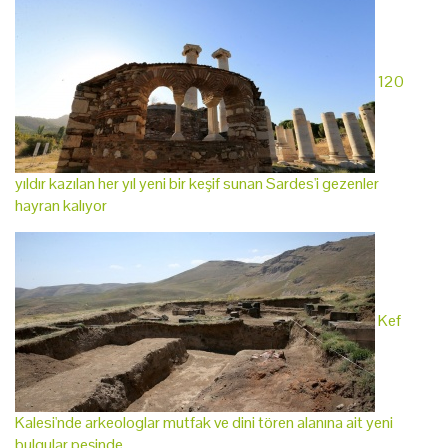
120
yıldır kazılan her yıl yeni bir keşif sunan Sardes'i gezenler
hayran kalıyor
Kef
Kalesi'nde arkeologlar mutfak ve dini tören alanına ait yeni
bulgular peşinde