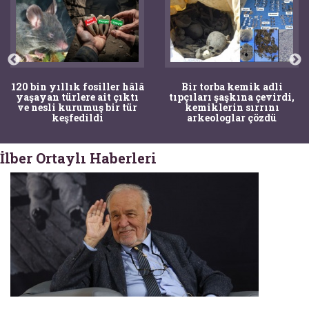
Bir torba kemik adli
Mandalya Körfezi’nde
tıpçıları şaşkına çevirdi,
denize dalan çocuğun
kemiklerin sırrını
dikkati arkeolojik keşife
arkeologlar çözdü
yol açtı
İlber Ortaylı Haberleri