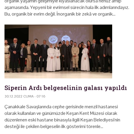
organik yaşamın gelişimiyle kıyaslanacak olursa henüz amip
aşamasında. Yepyeni bir evrimsel sürecin hala ilk adımlarındayız.
Bu, organik bir evrim değil. İnorganik bir zekâ ve organik…
Siperin Ardı belgeselinin galası yapıldı
30.12.2022 CUMA - 07:16
Çanakkale Savaşlarında cephe gerisinde menzil hastanesi
olarak kullanılan ve günümüzde Keşan Kent Müzesi olarak
düzenlenen eski hastane binasıyla ilgili Keşan Belediyesi'nin
desteği ile çekilen belgeselin ilk gösterimi törenle…