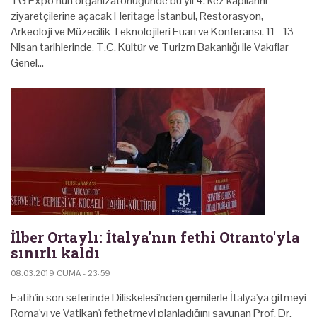
TG Expo’nun organizatörlüğünde bu yıl 4. kez kapılarını
ziyaretçilerine açacak Heritage İstanbul, Restorasyon,
Arkeoloji ve Müzecilik Teknolojileri Fuarı ve Konferansı, 11 - 13
Nisan tarihlerinde, T.C. Kültür ve Turizm Bakanlığı ile Vakıflar
Genel…
İlber Ortaylı: İtalya'nın fethi Otranto'yla
sınırlı kaldı
08.03.2019 CUMA - 23:59
Fatih'in son seferinde Diliskelesi'nden gemilerle İtalya'ya gitmeyi
Roma'yı ve Vatikan'ı fethetmeyi planladığını savunan Prof. Dr.