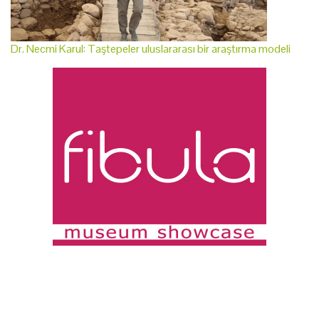
Dr. Necmi Karul: Taştepeler uluslararası bir araştırma modeli