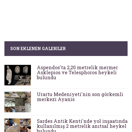
SON EKLENEN GALERILER
Aspendos'ta 2,20 metrelik mermer
Asklepios ve Telesphoros heykeli
bulundu
Urartu Medeniyeti'nin son görkemli
merkezi Ayanis
Sardes Antik Kenti'nde yol inşaatında
kullanılmış 2 metrelik anıtsal heykel
bulundu