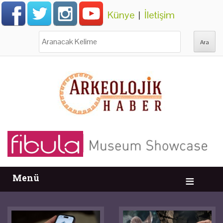
Künye
|
İletişim
Ara:
Menü