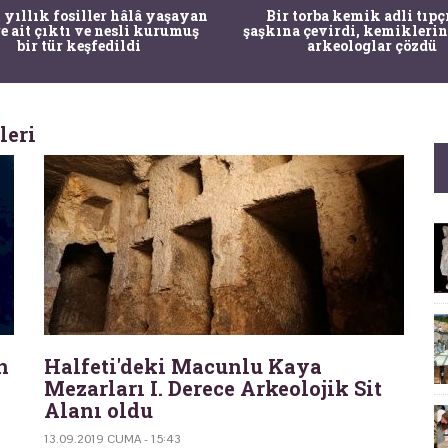
 yıllık fosiller hâlâ yaşayan
Bir torba kemik adli tıpç
re ait çıktı ve nesli kurumuş
şaşkına çevirdi, kemiklerin
bir tür keşfedildi
arkeologlar çözdü
leri
n
Halfeti'deki Macunlu Kaya
Mezarları I. Derece Arkeolojik Sit
Alanı oldu
13.09.2019 CUMA - 15:43