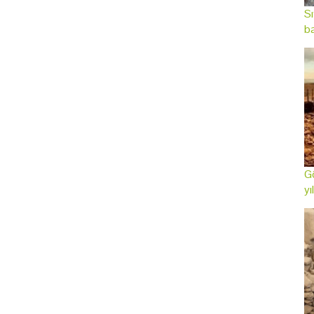
Sı
ba
Gö
yı