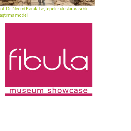
of. Dr. Necmi Karul: Taştepeler uluslararası bir
aştırma modeli