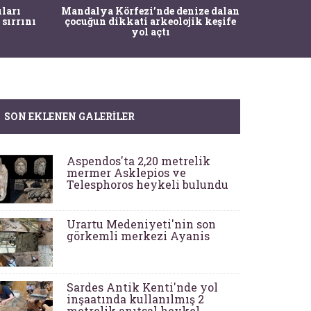
İstanbul
ıları
Mandalya Körfezi’nde denize dalan
Pasapo
 sırrını
çocuğun dikkati arkeolojik keşife
yol açtı
SON EKLENEN GALERILER
Aspendos'ta 2,20 metrelik
mermer Asklepios ve
Telesphoros heykeli bulundu
Urartu Medeniyeti'nin son
görkemli merkezi Ayanis
Sardes Antik Kenti'nde yol
inşaatında kullanılmış 2
metrelik anıtsal heykel