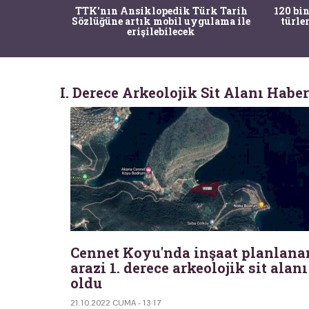
nrısı
TTK'nın Ansiklopedik Türk Tarih
120 bin
horos'un
Sözlüğüne artık mobil uygulama ile
türle
du
erişilebilecek
I. Derece Arkeolojik Sit Alanı Haber
Cennet Koyu'nda inşaat planlana
arazi 1. derece arkeolojik sit alanı
oldu
21.10.2022 CUMA - 13:17