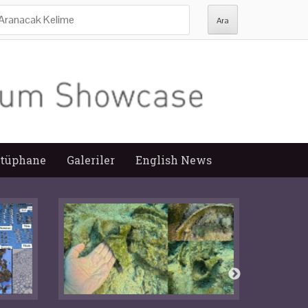
ra:
tüphane
Galeriler
English News