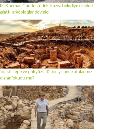
tkı Koçman Caddesi'ndeki kazıyı belediye ekipleri
şlattı, arkeologlar devraldı
bekli Tepe ve gökyüzü: 12 bin yıl önce atalarımız
ldızları 'okudu' mu?