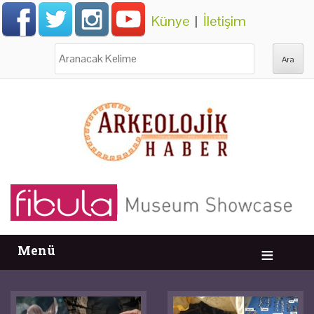
Künye
|
İletişim
Ara:
Menü