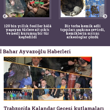
120 bin yıllık fosiller hâlâ
Bir torba kemik adli
yaşayan türlere ait çıktı
tıpçıları şaşkına çevirdi,
ve nesli kurumuş bir tür
kemiklerin sırrını
keşfedildi
arkeologlar çözdü
İ Bahar Ayvazoğlu Haberleri
Trabzon'da Kalandar Gecesi kutlamaları