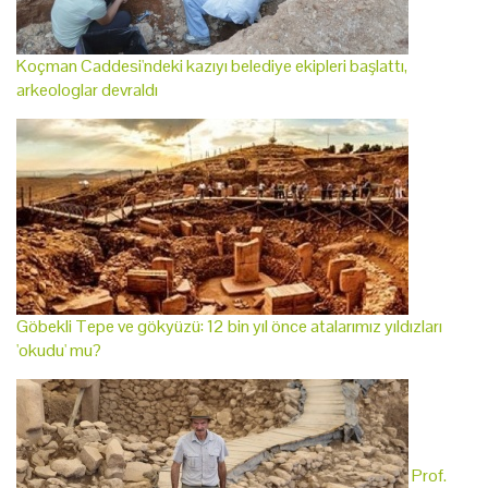
Koçman Caddesi'ndeki kazıyı belediye ekipleri başlattı,
arkeologlar devraldı
Göbekli Tepe ve gökyüzü: 12 bin yıl önce atalarımız yıldızları
'okudu' mu?
Prof.