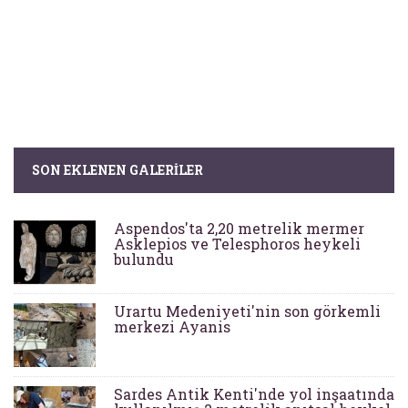
SON EKLENEN GALERILER
Aspendos'ta 2,20 metrelik mermer
Asklepios ve Telesphoros heykeli
bulundu
Urartu Medeniyeti'nin son görkemli
merkezi Ayanis
Sardes Antik Kenti'nde yol inşaatında