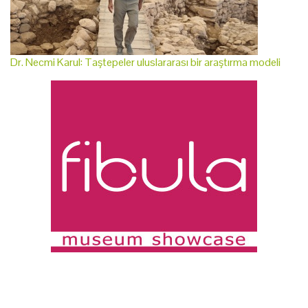
Dr. Necmi Karul: Taştepeler uluslararası bir araştırma modeli