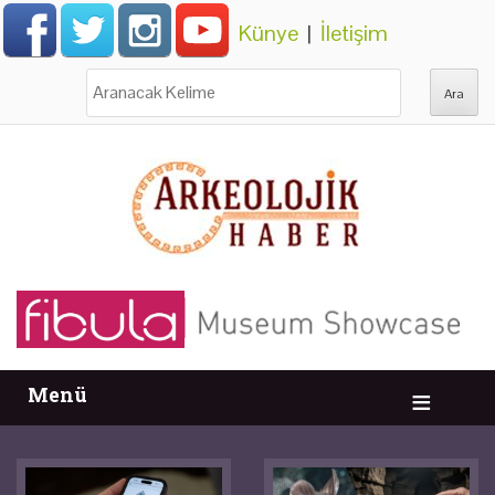
Künye
|
İletişim
Ara:
Menü