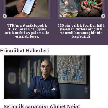
TTK'nın Ansiklopedik
120 bin yıllık fosiller hâlâ
Türk Tarih Sözlüğüne
yaşayan türlere ait çıktı
artık mobil uygulama ile
ve nesli kurumuş bir tür
erişilebilecek
keşfedildi
Hüsnühat Haberleri
Seramik sanatçısı Ahmet Nejat