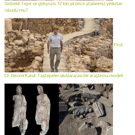
Göbekli Tepe ve gökyüzü: 12 bin yıl önce atalarımız yıldızları
'okudu' mu?
Prof.
Dr. Necmi Karul: Taştepeler uluslararası bir araştırma modeli