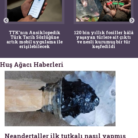
TTK'nın Ansiklopedik
120 bin yıllık fosiller hâlâ
Türk Tarih Sözlüğüne
yaşayan türlere ait çıktı
artık mobil uygulama ile
ve nesli kurumuş bir tür
erişilebilecek
keşfedildi
Huş Ağacı Haberleri
Neandertaller ilk tutkalı nasıl yapmış