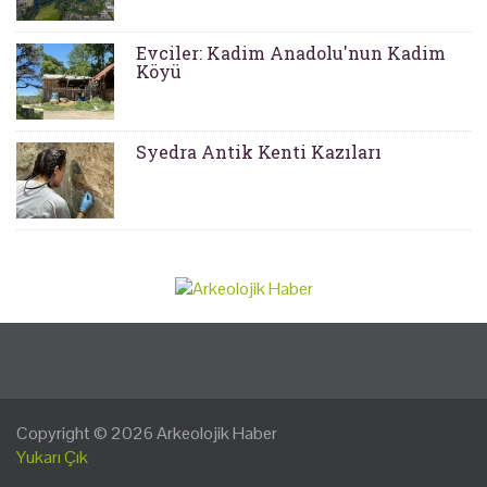
Evciler: Kadim Anadolu'nun Kadim
Köyü
Syedra Antik Kenti Kazıları
Copyright © 2026
Arkeolojik Haber
Yukarı Çık