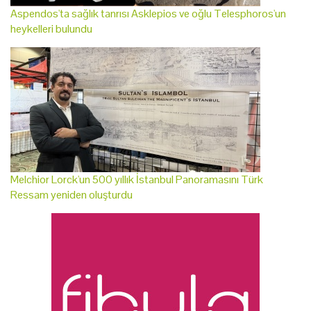
Aspendos'ta sağlık tanrısı Asklepios ve oğlu Telesphoros'un
heykelleri bulundu
Melchior Lorck'un 500 yıllık İstanbul Panoramasını Türk
Ressam yeniden oluşturdu