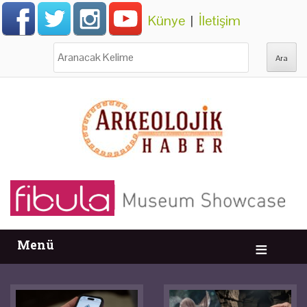
Künye
|
İletişim
Ara:
Menü