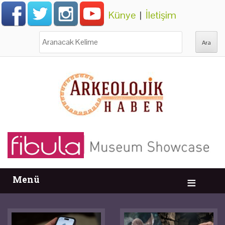
Künye
|
İletişim
Ara:
Menü