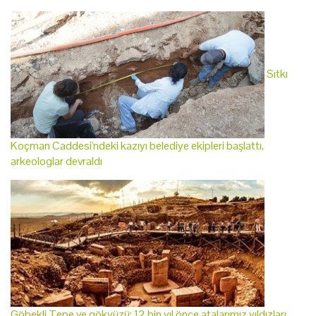
Sıtkı
Koçman Caddesi'ndeki kazıyı belediye ekipleri başlattı,
arkeologlar devraldı
Göbekli Tepe ve gökyüzü: 12 bin yıl önce atalarımız yıldızları