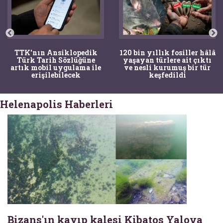
TTK'nın Ansiklopedik
120 bin yıllık fosiller hâlâ
Türk Tarih Sözlüğüne
yaşayan türlere ait çıktı
artık mobil uygulama ile
ve nesli kurumuş bir tür
erişilebilecek
keşfedildi
Helenapolis Haberleri
Bizans'ın kayıp kalesi Kibatos Yalova