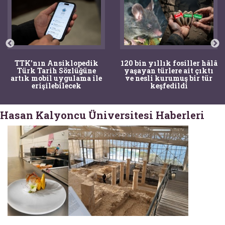
TTK'nın Ansiklopedik
120 bin yıllık fosiller hâlâ
Türk Tarih Sözlüğüne
yaşayan türlere ait çıktı
artık mobil uygulama ile
ve nesli kurumuş bir tür
erişilebilecek
keşfedildi
Hasan Kalyoncu Üniversitesi Haberleri