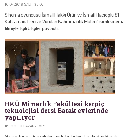
16.04.2019 SALI - 23:07
Sinema oyuncusu İsmail Hakkı Ürün ve İsmail Hacıoğlu 81
Kahraman: Denize Vurulan Kahramanlık Mührü" isimli sinema
filmiyle ilgili bilgiler paylaştı.
HKÜ Mimarlık Fakültesi kerpiç
teknolojisi dersi Barak evlerinde
yapılıyor
16.12.2018 PAZAR - 16:59
Gaziantep'in Oğuzeli ilçesinde belediye tarafından Barak