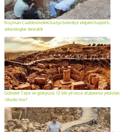
Koçman Caddesi'ndeki kazıyı belediye ekipleri başlattı,
arkeologlar devraldı
Göbekli Tepe ve gökyüzü: 12 bin yıl önce atalarımız yıldızları
'okudu' mu?