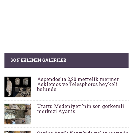
SON EKLENEN GALERILER
Aspendos'ta 2,20 metrelik mermer
Asklepios ve Telesphoros heykeli
bulundu
Urartu Medeniyeti'nin son görkemli
merkezi Ayanis