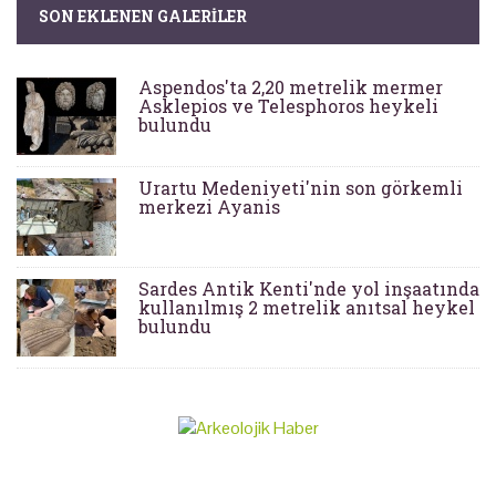
SON EKLENEN GALERILER
Aspendos'ta 2,20 metrelik mermer
Asklepios ve Telesphoros heykeli
bulundu
Urartu Medeniyeti'nin son görkemli
merkezi Ayanis
Sardes Antik Kenti'nde yol inşaatında
kullanılmış 2 metrelik anıtsal heykel
bulundu