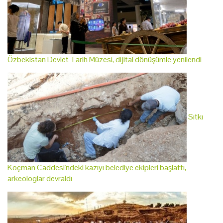
Özbekistan Devlet Tarih Müzesi, dijital dönüşümle yenilendi
Sıtkı
Koçman Caddesi'ndeki kazıyı belediye ekipleri başlattı,
arkeologlar devraldı