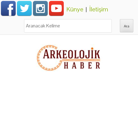
Künye
|
İletişim
Ara: