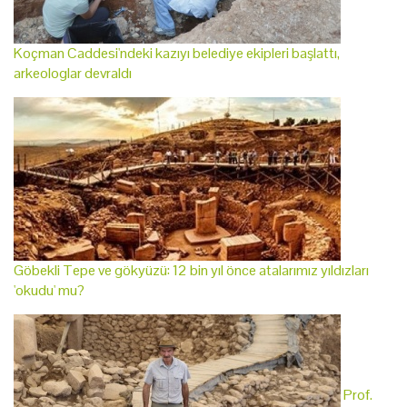
Koçman Caddesi'ndeki kazıyı belediye ekipleri başlattı,
arkeologlar devraldı
Göbekli Tepe ve gökyüzü: 12 bin yıl önce atalarımız yıldızları
'okudu' mu?
Prof.