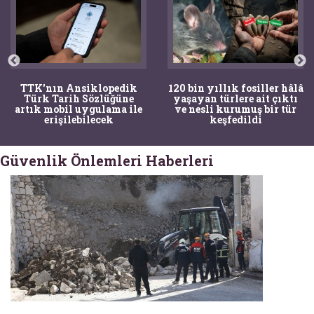
TTK'nın Ansiklopedik
120 bin yıllık fosiller hâlâ
Türk Tarih Sözlüğüne
yaşayan türlere ait çıktı
artık mobil uygulama ile
ve nesli kurumuş bir tür
erişilebilecek
keşfedildi
Güvenlik Önlemleri Haberleri