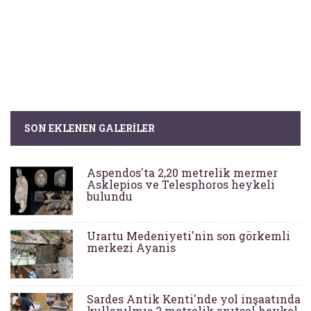
SON EKLENEN GALERILER
Aspendos'ta 2,20 metrelik mermer
Asklepios ve Telesphoros heykeli
bulundu
Urartu Medeniyeti'nin son görkemli
merkezi Ayanis
Sardes Antik Kenti'nde yol inşaatında
kullanılmış 2 metrelik anıtsal heykel