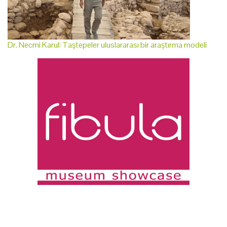
Dr. Necmi Karul: Taştepeler uluslararası bir araştırma modeli