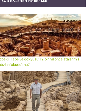
SON EKLENEN HABERLER
bekli Tepe ve gökyüzü: 12 bin yıl önce atalarımız
ldızları 'okudu' mu?