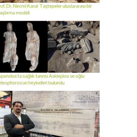
of. Dr. Necmi Karul: Taştepeler uluslararası bir
aştırma modeli
pendos'ta sağlık tanrısı Asklepios ve oğlu
lesphoros'un heykelleri bulundu