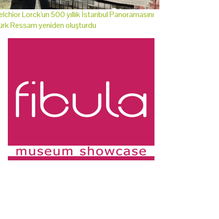
lchior Lorck'un 500 yıllık İstanbul Panoramasını
ürk Ressam yeniden oluşturdu