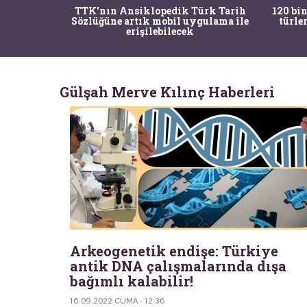
nrısı
TTK'nın Ansiklopedik Türk Tarih
120 bin
horos'un
Sözlüğüne artık mobil uygulama ile
türle
du
erişilebilecek
Gülşah Merve Kılınç Haberleri
Arkeogenetik endişe: Türkiye
antik DNA çalışmalarında dışa
bağımlı kalabilir!
16.09.2022 CUMA - 12:36