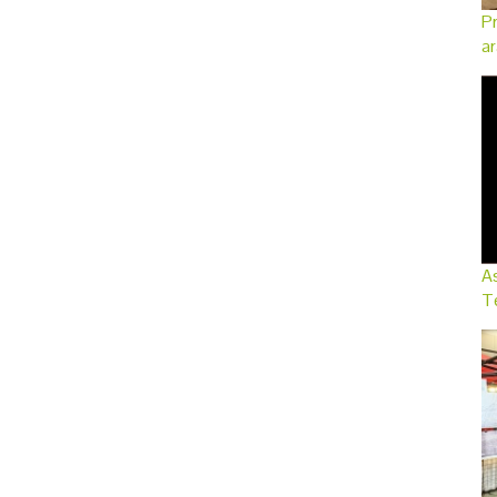
Pr
ar
As
Te