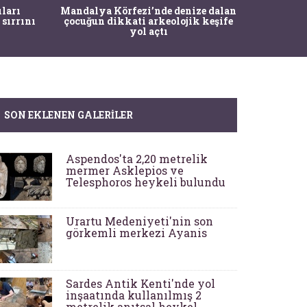
İstanbul
ıları
Mandalya Körfezi’nde denize dalan
Pasapo
 sırrını
çocuğun dikkati arkeolojik keşife
yol açtı
SON EKLENEN GALERILER
Aspendos'ta 2,20 metrelik
mermer Asklepios ve
Telesphoros heykeli bulundu
Urartu Medeniyeti'nin son
görkemli merkezi Ayanis
Sardes Antik Kenti'nde yol
inşaatında kullanılmış 2
metrelik anıtsal heykel