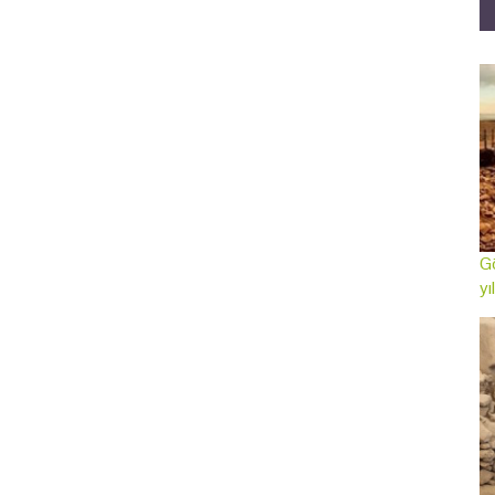
Gö
yı