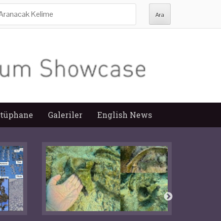
ra:
tüphane
Galeriler
English News