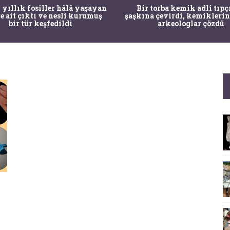
 yıllık fosiller hâlâ yaşayan
Bir torba kemik adli tıpç
re ait çıktı ve nesli kurumuş
şaşkına çevirdi, kemiklerin
bir tür keşfedildi
arkeologlar çözdü