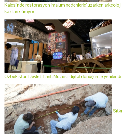
Kalesi'nde restorasyon 'malum nedenlerle' uzarken arkeoloji
kazıları sürüyor
Özbekistan Devlet Tarih Müzesi, dijital dönüşümle yenilendi
Sıtkı