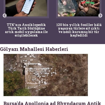
TTK'nın Ansiklopedik
120 bin yıllık fosiller hâlâ
Türk Tarih Sözlüğüne
yaşayan türlere ait çıktı
artık mobil uygulama ile
ve nesli kurumuş bir tür
erişilebilecek
keşfedildi
Gölyazı Mahallesi Haberleri
Bursa'da Apollonia ad Rhyndacum Antik