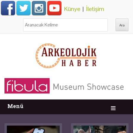
Künye
|
İletişim
Ara:
Menü