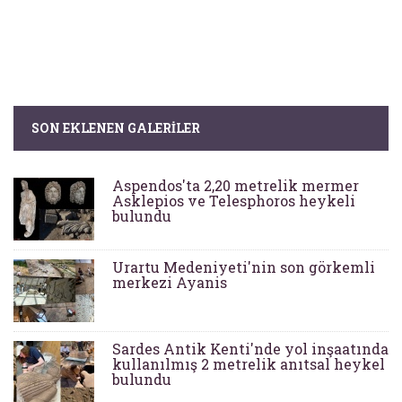
SON EKLENEN GALERILER
Aspendos'ta 2,20 metrelik mermer
Asklepios ve Telesphoros heykeli
bulundu
Urartu Medeniyeti'nin son görkemli
merkezi Ayanis
Sardes Antik Kenti'nde yol inşaatında
kullanılmış 2 metrelik anıtsal heykel
bulundu