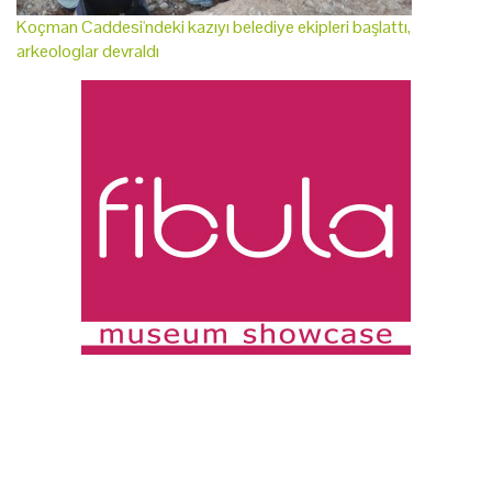
Koçman Caddesi'ndeki kazıyı belediye ekipleri başlattı,
arkeologlar devraldı