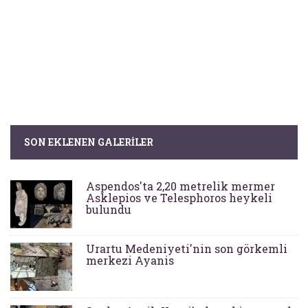
SON EKLENEN GALERILER
Aspendos'ta 2,20 metrelik mermer
Asklepios ve Telesphoros heykeli
bulundu
Urartu Medeniyeti'nin son görkemli
merkezi Ayanis