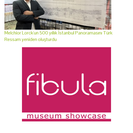
Melchior Lorck'un 500 yıllık İstanbul Panoramasını Türk
Ressam yeniden oluşturdu