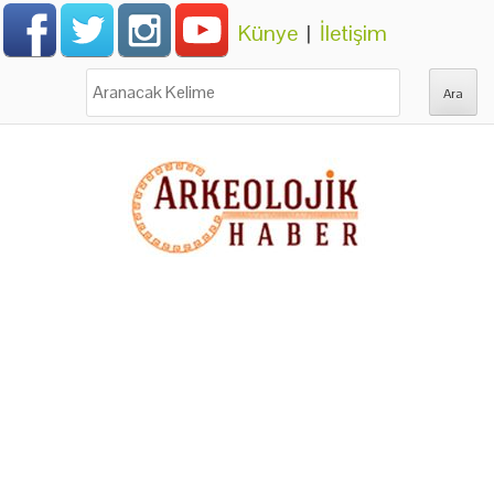
Künye
|
İletişim
Ara: