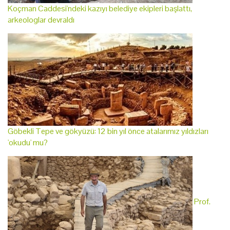
Koçman Caddesi'ndeki kazıyı belediye ekipleri başlattı,
arkeologlar devraldı
Göbekli Tepe ve gökyüzü: 12 bin yıl önce atalarımız yıldızları
'okudu' mu?
Prof.