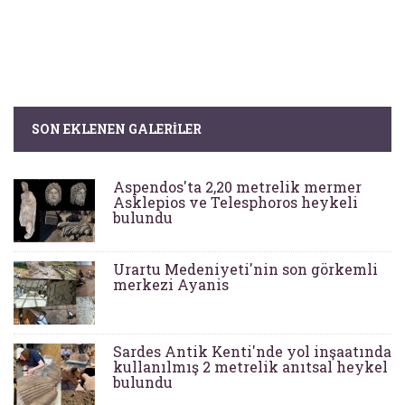
SON EKLENEN GALERILER
Aspendos'ta 2,20 metrelik mermer
Asklepios ve Telesphoros heykeli
bulundu
Urartu Medeniyeti'nin son görkemli
merkezi Ayanis
Sardes Antik Kenti'nde yol inşaatında
kullanılmış 2 metrelik anıtsal heykel
bulundu