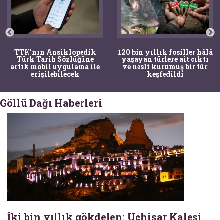
TTK'nın Ansiklopedik
120 bin yıllık fosiller hâlâ
Türk Tarih Sözlüğüne
yaşayan türlere ait çıktı
artık mobil uygulama ile
ve nesli kurumuş bir tür
erişilebilecek
keşfedildi
Göllü Dağı Haberleri
İki bin yıllık gökdelen: Uçhisar Kalesi