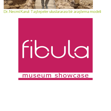
Dr. Necmi Karul: Taştepeler uluslararası bir araştırma modeli