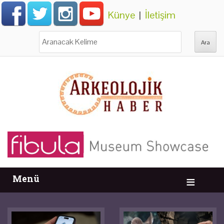
Künye
|
İletişim
Ara:
Menü