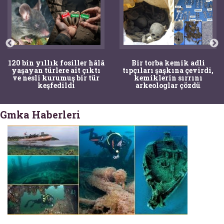
120 bin yıllık fosiller hâlâ
Bir torba kemik adli
yaşayan türlere ait çıktı
tıpçıları şaşkına çevirdi,
ve nesli kurumuş bir tür
kemiklerin sırrını
keşfedildi
arkeologlar çözdü
Gmka Haberleri