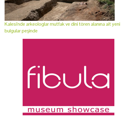
Kalesi'nde arkeologlar mutfak ve dini tören alanına ait yeni
bulgular peşinde