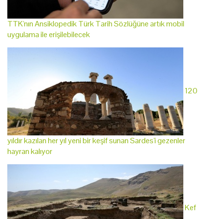
TTK'nın Ansiklopedik Türk Tarih Sözlüğüne artık mobil
uygulama ile erişilebilecek
120
yıldır kazılan her yıl yeni bir keşif sunan Sardes'i gezenler
hayran kalıyor
Kef