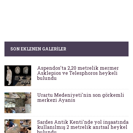
SON EKLENEN GALERILER
Aspendos'ta 2,20 metrelik mermer
Asklepios ve Telesphoros heykeli
bulundu
Urartu Medeniyeti'nin son görkemli
merkezi Ayanis
Sardes Antik Kenti'nde yol inşaatında
kullanılmış 2 metrelik anıtsal heykel
bulundu