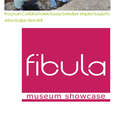
Koçman Caddesi'ndeki kazıyı belediye ekipleri başlattı,
arkeologlar devraldı