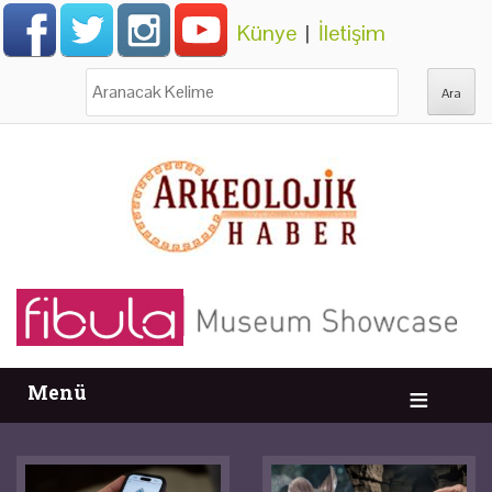
Künye
|
İletişim
Ara:
Menü