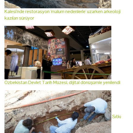
Kalesi'nde restorasyon 'malum nedenlerle' uzarken arkeoloji
kazıları sürüyor
Özbekistan Devlet Tarih Müzesi, dijital dönüşümle yenilendi
Sıtkı