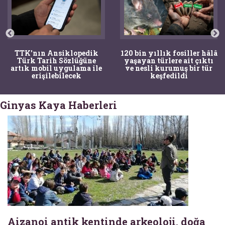
TTK'nın Ansiklopedik
120 bin yıllık fosiller hâlâ
Türk Tarih Sözlüğüne
yaşayan türlere ait çıktı
artık mobil uygulama ile
ve nesli kurumuş bir tür
erişilebilecek
keşfedildi
Ginyas Kaya Haberleri
Aizanoi antik kentinde arkeoloji, doğa