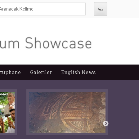
ra:
tüphane
Galeriler
English News