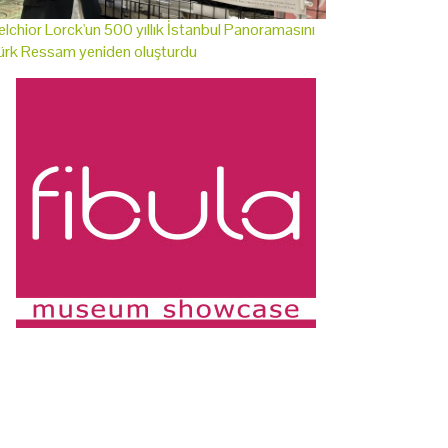
lchior Lorck'un 500 yıllık İstanbul Panoramasını
ürk Ressam yeniden oluşturdu