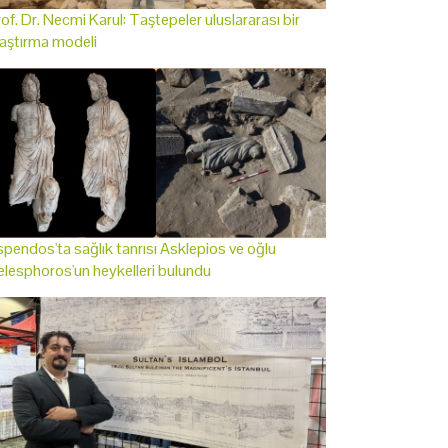
of. Dr. Necmi Karul: Taştepeler uluslararası bir
aştırma modeli
pendos'ta sağlık tanrısı Asklepios ve oğlu
lesphoros'un heykelleri bulundu