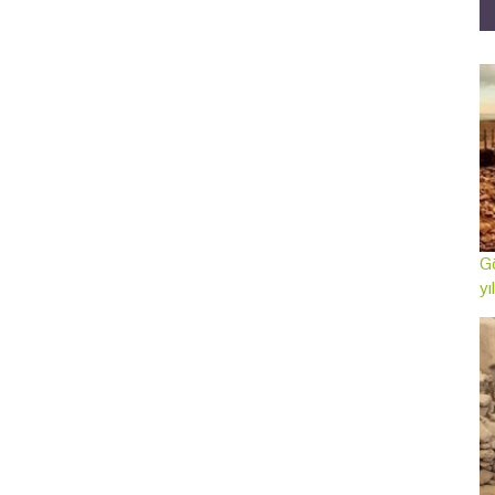
Gö
yı