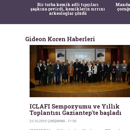
pçıları
Mandalya Körfezi’nde denize dalan
İstanb
in sırrını
çocuğun dikkati arkeolojik keşife
Pasa
ü
yol açtı
Gideon Koren Haberleri
ICLAFI Sempozyumu ve Yıllık
Toplantısı Gaziantep'te başladı
23.10.2019 ÇARŞAMBA - 17:50