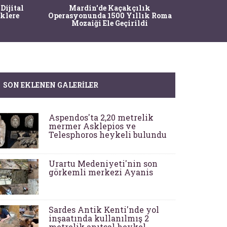
Bir saç stilisti arkeolog gibi
k
Aspe
çalışarak Antik Roma saç
k Roma
Asklepi
modellerinin sırrını çözdü
h
SON EKLENEN GALERILER
Aspendos'ta 2,20 metrelik
mermer Asklepios ve
Telesphoros heykeli bulundu
Urartu Medeniyeti'nin son
görkemli merkezi Ayanis
Sardes Antik Kenti'nde yol
inşaatında kullanılmış 2
metrelik anıtsal heykel