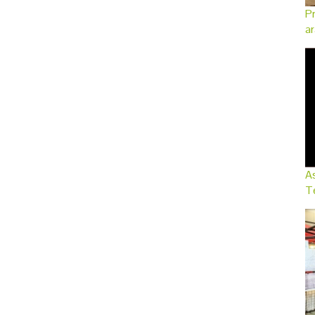
Pr
ar
As
Te