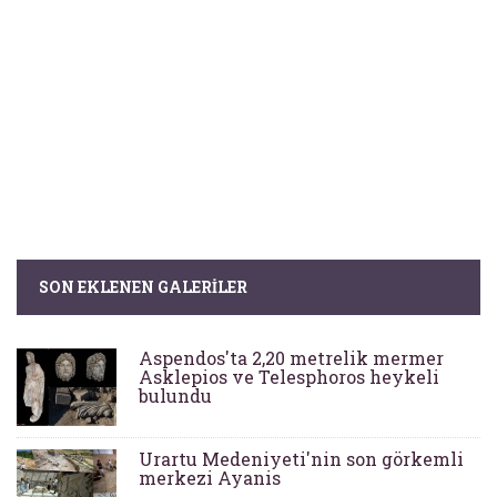
SON EKLENEN GALERILER
Aspendos'ta 2,20 metrelik mermer
Asklepios ve Telesphoros heykeli
bulundu
Urartu Medeniyeti'nin son görkemli
merkezi Ayanis