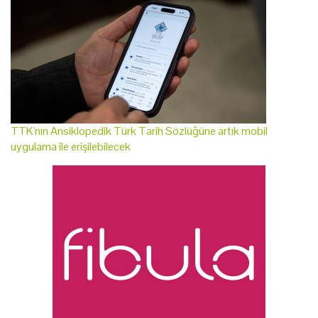
TTK'nın Ansiklopedik Türk Tarih Sözlüğüne artık mobil
uygulama ile erişilebilecek