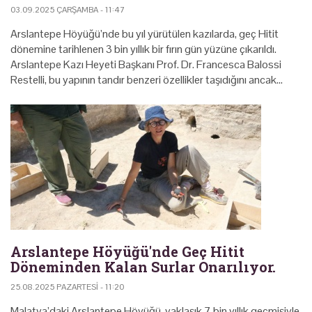
03.09.2025 ÇARŞAMBA - 11:47
Arslantepe Höyüğü’nde bu yıl yürütülen kazılarda, geç Hitit
dönemine tarihlenen 3 bin yıllık bir fırın gün yüzüne çıkarıldı.
Arslantepe Kazı Heyeti Başkanı Prof. Dr. Francesca Balossi
Restelli, bu yapının tandır benzeri özellikler taşıdığını ancak…
Arslantepe Höyüğü'nde Geç Hitit
Döneminden Kalan Surlar Onarılıyor.
25.08.2025 PAZARTESI - 11:20
Malatya’daki Arslantepe Höyüğü, yaklaşık 7 bin yıllık geçmişiyle