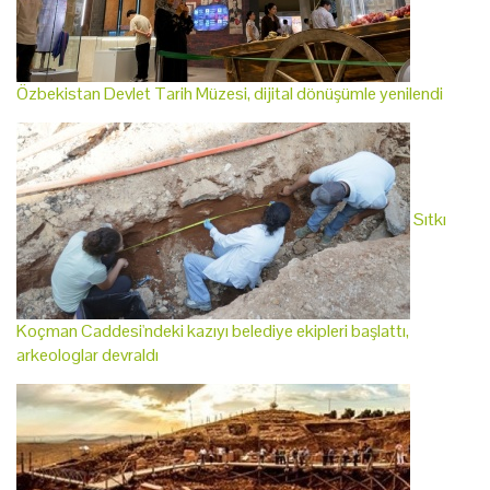
Özbekistan Devlet Tarih Müzesi, dijital dönüşümle yenilendi
Sıtkı
Koçman Caddesi'ndeki kazıyı belediye ekipleri başlattı,
arkeologlar devraldı