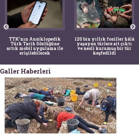
TTK'nın Ansiklopedik
120 bin yıllık fosiller hâlâ
Türk Tarih Sözlüğüne
yaşayan türlere ait çıktı
artık mobil uygulama ile
ve nesli kurumuş bir tür
erişilebilecek
keşfedildi
Galler Haberleri