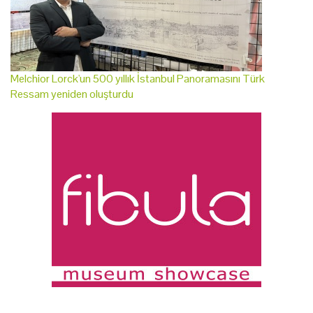
Melchior Lorck'un 500 yıllık İstanbul Panoramasını Türk
Ressam yeniden oluşturdu