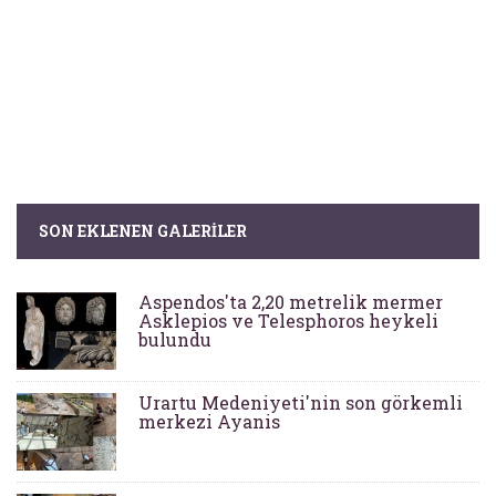
SON EKLENEN GALERILER
Aspendos'ta 2,20 metrelik mermer
Asklepios ve Telesphoros heykeli
bulundu
Urartu Medeniyeti'nin son görkemli
merkezi Ayanis