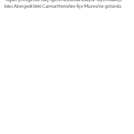
kılıcı Abergwili'deki Carmarthenshire İlçe Müzesi'ne götürdü.