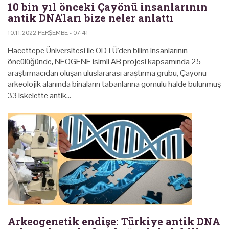
10 bin yıl önceki Çayönü insanlarının
antik DNA'ları bize neler anlattı
10.11.2022 PERŞEMBE - 07:41
Hacettepe Üniversitesi ile ODTÜ'den bilim insanlarının
öncülüğünde, NEOGENE isimli AB projesi kapsamında 25
araştırmacıdan oluşan uluslararası araştırma grubu, Çayönü
arkeolojik alanında binaların tabanlarına gömülü halde bulunmuş
33 iskelette antik…
Arkeogenetik endişe: Türkiye antik DNA