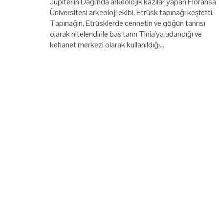
Jüpiter'in Dağı'nda arkeolojik kazılar yapan Floransa
Üniversitesi arkeoloji ekibi, Etrüsk tapınağı keşfetti.
Tapınağın, Etrüsklerde cennetin ve göğün tanrısı
olarak nitelendirile baş tanrı Tinia'ya adandığı ve
kehanet merkezi olarak kullanıldığı…