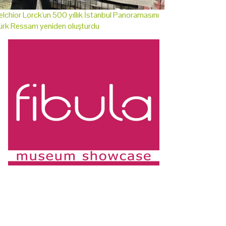
lchior Lorck'un 500 yıllık İstanbul Panoramasını
ürk Ressam yeniden oluşturdu