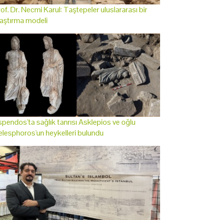
of. Dr. Necmi Karul: Taştepeler uluslararası bir
aştırma modeli
pendos'ta sağlık tanrısı Asklepios ve oğlu
lesphoros'un heykelleri bulundu