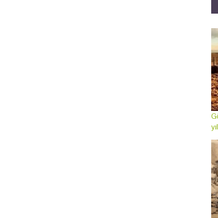
Gö
yı