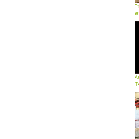
Pr
ar
As
Te