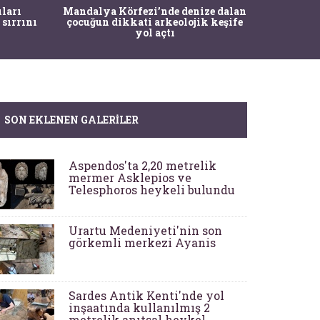
İstanbul
ıları
Mandalya Körfezi’nde denize dalan
Pasapo
 sırrını
çocuğun dikkati arkeolojik keşife
yol açtı
SON EKLENEN GALERILER
Aspendos'ta 2,20 metrelik
mermer Asklepios ve
Telesphoros heykeli bulundu
Urartu Medeniyeti'nin son
görkemli merkezi Ayanis
Sardes Antik Kenti'nde yol
inşaatında kullanılmış 2
metrelik anıtsal heykel