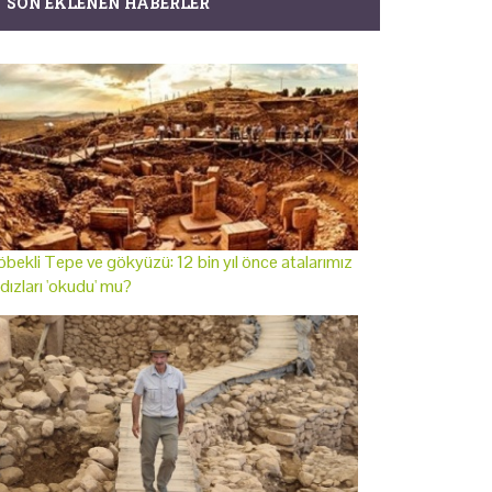
SON EKLENEN HABERLER
bekli Tepe ve gökyüzü: 12 bin yıl önce atalarımız
ldızları 'okudu' mu?