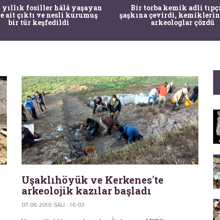
 yıllık fosiller hâlâ yaşayan
Bir torba kemik adli tıpç
re ait çıktı ve nesli kurumuş
şaşkına çevirdi, kemiklerin
bir tür keşfedildi
arkeologlar çözdü
Uşaklıhöyük ve Kerkenes'te
arkeolojik kazılar başladı
07.06.2016 SALI - 16:03