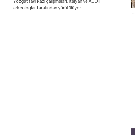
Yozgat'taki kazı çalışmaları, İtalyan ve ABD'li
arkeologlar tarafından yürütülüyor