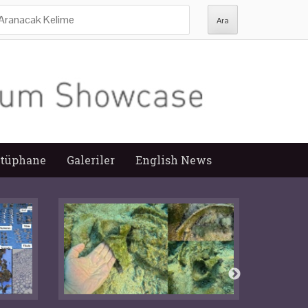
ra:
tüphane
Galeriler
English News