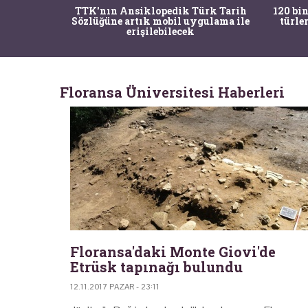
nrısı
TTK'nın Ansiklopedik Türk Tarih
120 bin
horos'un
Sözlüğüne artık mobil uygulama ile
türle
du
erişilebilecek
Floransa Üniversitesi Haberleri
Floransa'daki Monte Giovi'de
Etrüsk tapınağı bulundu
12.11.2017 PAZAR - 23:11