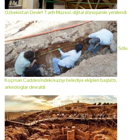
Özbekistan Devlet Tarih Müzesi, dijital dönüşümle yenilendi
Sıtkı
Koçman Caddesi'ndeki kazıyı belediye ekipleri başlattı,
arkeologlar devraldı