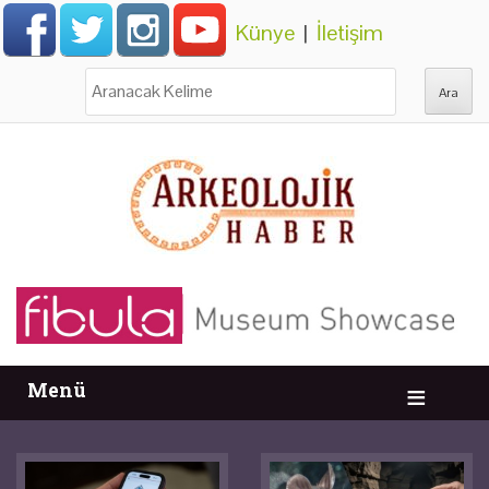
Künye
|
İletişim
Ara:
Menü