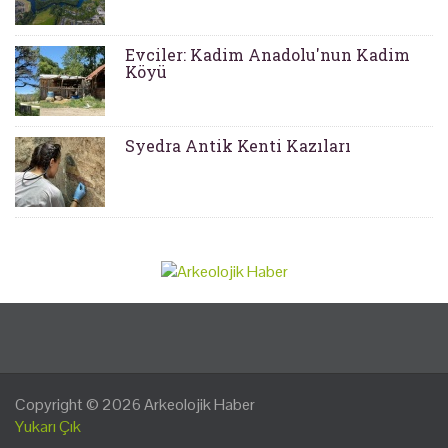
Evciler: Kadim Anadolu'nun Kadim
Köyü
Syedra Antik Kenti Kazıları
Copyright © 2026
Arkeolojik Haber
Yukarı Çık