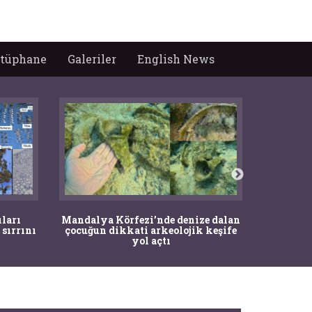
tüphane
Galeriler
English News
İstanbul
ıları
Mandalya Körfezi’nde denize dalan
Pasapo
 sırrını
çocuğun dikkati arkeolojik keşife
yol açtı