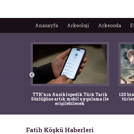
Anasayfa
Arkeoloji
Arkeooda
E
nrısı
TTK'nın Ansiklopedik Türk Tarih
120 bin
horos'un
Sözlüğüne artık mobil uygulama ile
türle
du
erişilebilecek
Fatih Köşkü Haberleri