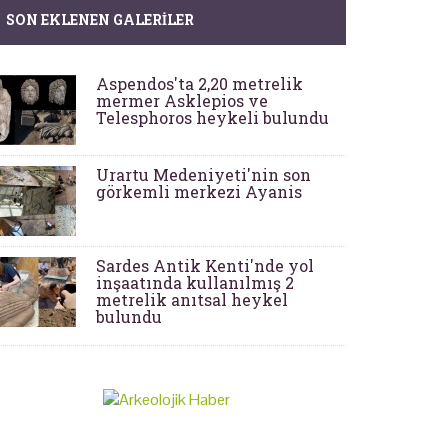
SON EKLENEN GALERILER
Aspendos'ta 2,20 metrelik
mermer Asklepios ve
Telesphoros heykeli bulundu
Urartu Medeniyeti'nin son
görkemli merkezi Ayanis
Sardes Antik Kenti'nde yol
inşaatında kullanılmış 2
metrelik anıtsal heykel
bulundu