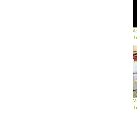
As
Te
Me
T