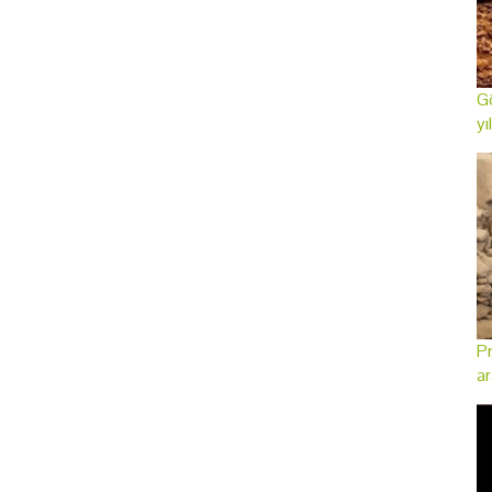
Gö
yı
Pr
ar