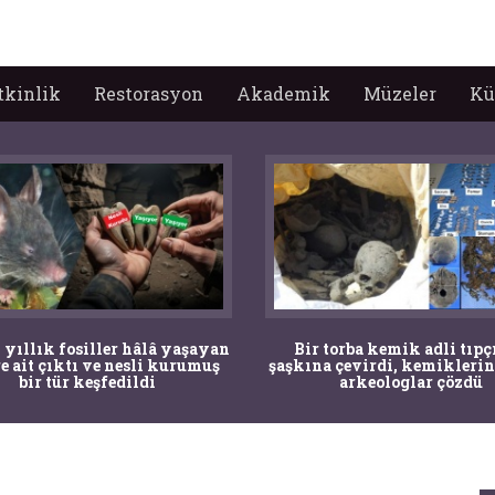
tkinlik
Restorasyon
Akademik
Müzeler
Kü
 yıllık fosiller hâlâ yaşayan
Bir torba kemik adli tıpç
re ait çıktı ve nesli kurumuş
şaşkına çevirdi, kemiklerin
bir tür keşfedildi
arkeologlar çözdü