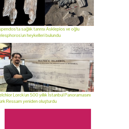
pendos'ta sağlık tanrısı Asklepios ve oğlu
lesphoros'un heykelleri bulundu
lchior Lorck'un 500 yıllık İstanbul Panoramasını
ürk Ressam yeniden oluşturdu