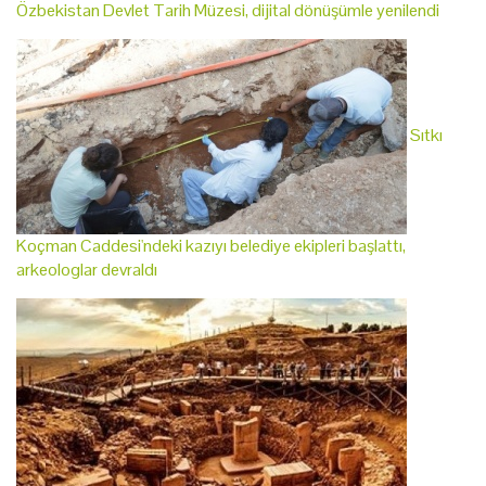
Özbekistan Devlet Tarih Müzesi, dijital dönüşümle yenilendi
Sıtkı
Koçman Caddesi'ndeki kazıyı belediye ekipleri başlattı,
arkeologlar devraldı