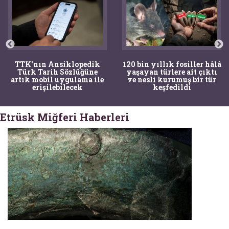
TTK'nın Ansiklopedik
120 bin yıllık fosiller hâlâ
Türk Tarih Sözlüğüne
yaşayan türlere ait çıktı
artık mobil uygulama ile
ve nesli kurumuş bir tür
erişilebilecek
keşfedildi
Etrüsk Miğferi Haberleri