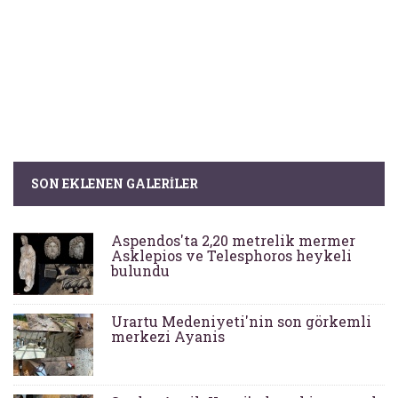
SON EKLENEN GALERILER
Aspendos'ta 2,20 metrelik mermer
Asklepios ve Telesphoros heykeli
bulundu
Urartu Medeniyeti'nin son görkemli
merkezi Ayanis