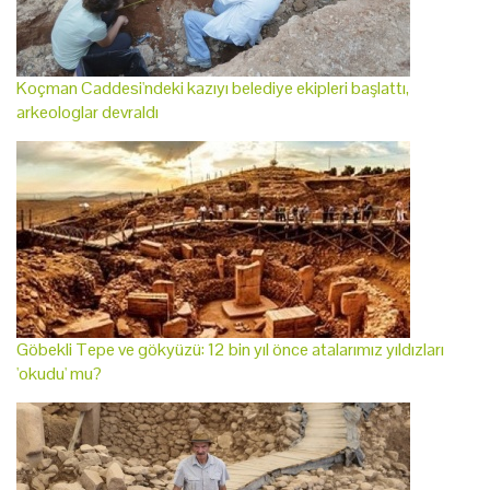
Koçman Caddesi'ndeki kazıyı belediye ekipleri başlattı,
arkeologlar devraldı
Göbekli Tepe ve gökyüzü: 12 bin yıl önce atalarımız yıldızları
'okudu' mu?