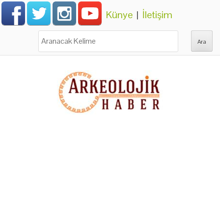
Künye
|
İletişim
Ara: