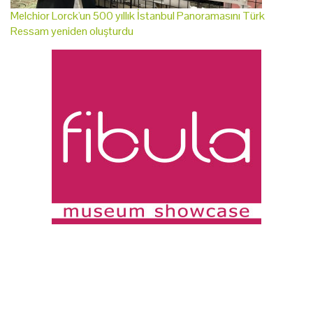
Melchior Lorck'un 500 yıllık İstanbul Panoramasını Türk
Ressam yeniden oluşturdu