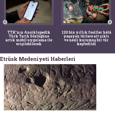
TTK'nın Ansiklopedik
120 bin yıllık fosiller hâlâ
Türk Tarih Sözlüğüne
yaşayan türlere ait çıktı
artık mobil uygulama ile
ve nesli kurumuş bir tür
erişilebilecek
keşfedildi
Etrüsk Medeniyeti Haberleri