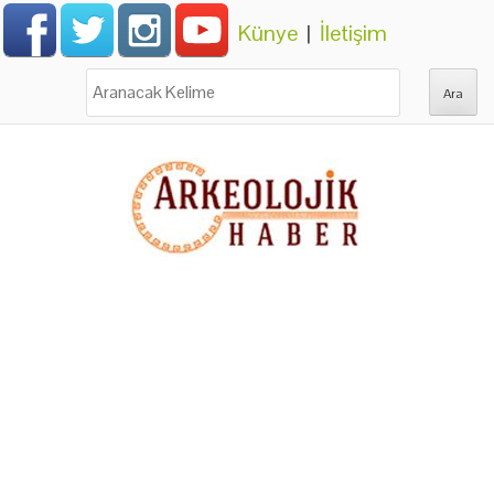
Künye
|
İletişim
Ara: