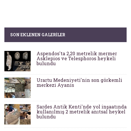
SON EKLENEN GALERILER
Aspendos'ta 2,20 metrelik mermer
Asklepios ve Telesphoros heykeli
bulundu
Urartu Medeniyeti'nin son görkemli
merkezi Ayanis
Sardes Antik Kenti'nde yol inşaatında
kullanılmış 2 metrelik anıtsal heykel
bulundu