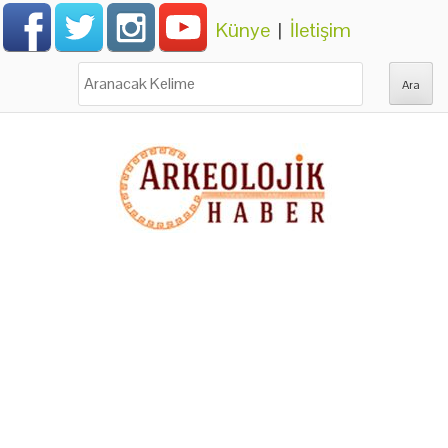
Künye
|
İletişim
Ara: