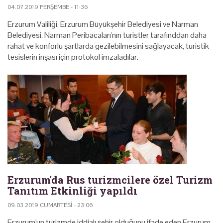
04.07.2019 PERŞEMBE - 11:36
Erzurum Valiliği, Erzurum Büyükşehir Belediyesi ve Narman
Belediyesi, Narman Peribacaları'nın turistler tarafınddan daha
rahat ve konforlu şartlarda gezilebilmesini sağlayacak, turistik
tesislerin inşası için protokol imzaladılar.
Erzurum'da Rus turizmcilere özel Turizm
Tanıtım Etkinliği yapıldı
09.03.2019 CUMARTESI - 23:06
Erzurum'un turizmde iddialı şehir olduğunu ifade eden Erzurum