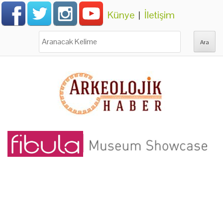
Künye
|
İletişim
Ara: