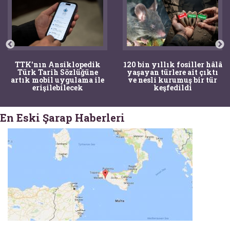
TTK'nın Ansiklopedik
120 bin yıllık fosiller hâlâ
Türk Tarih Sözlüğüne
yaşayan türlere ait çıktı
artık mobil uygulama ile
ve nesli kurumuş bir tür
erişilebilecek
keşfedildi
En Eski Şarap Haberleri