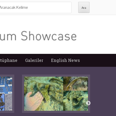
ra:
tüphane
Galeriler
English News