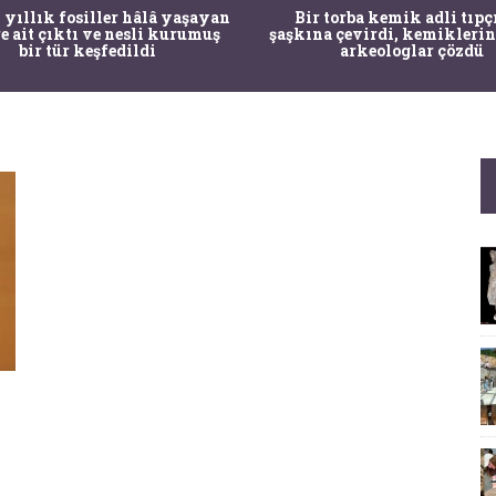
 yıllık fosiller hâlâ yaşayan
Bir torba kemik adli tıpç
re ait çıktı ve nesli kurumuş
şaşkına çevirdi, kemiklerin
bir tür keşfedildi
arkeologlar çözdü