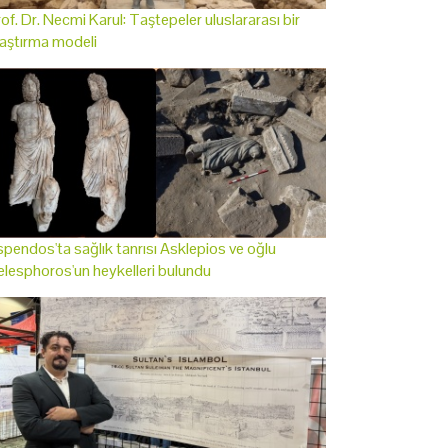
of. Dr. Necmi Karul: Taştepeler uluslararası bir
aştırma modeli
pendos'ta sağlık tanrısı Asklepios ve oğlu
lesphoros'un heykelleri bulundu