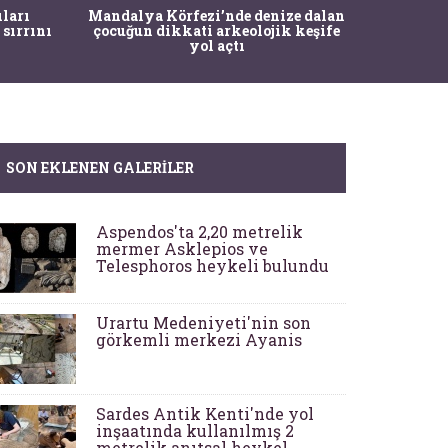
İstanbul
ıları
Mandalya Körfezi’nde denize dalan
Pasapo
 sırrını
çocuğun dikkati arkeolojik keşife
yol açtı
SON EKLENEN GALERILER
Aspendos'ta 2,20 metrelik
mermer Asklepios ve
Telesphoros heykeli bulundu
Urartu Medeniyeti'nin son
görkemli merkezi Ayanis
Sardes Antik Kenti'nde yol
inşaatında kullanılmış 2
metrelik anıtsal heykel