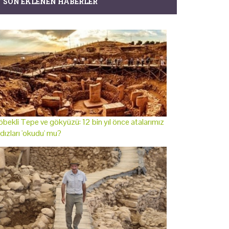
SON EKLENEN HABERLER
bekli Tepe ve gökyüzü: 12 bin yıl önce atalarımız
ldızları 'okudu' mu?