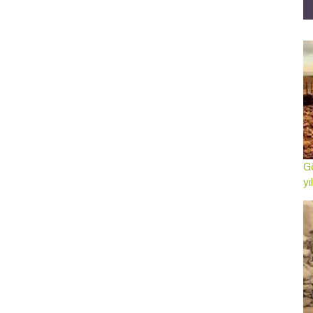
Gö
yı