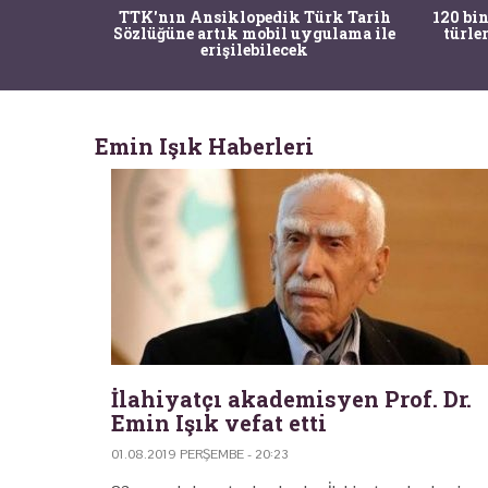
nrısı
TTK'nın Ansiklopedik Türk Tarih
120 bin
horos'un
Sözlüğüne artık mobil uygulama ile
türle
du
erişilebilecek
Emin Işık Haberleri
İlahiyatçı akademisyen Prof. Dr.
Emin Işık vefat etti
01.08.2019 PERŞEMBE - 20:23