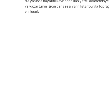
83 yaşında hayatını kaybeden İlahiyatçı, akademisy
ve yazar Emin Işık'ın cenazesi yarın İstanbul'da topra
verilecek