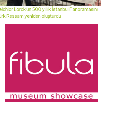
lchior Lorck'un 500 yıllık İstanbul Panoramasını
ürk Ressam yeniden oluşturdu