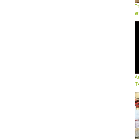
Pr
ar
As
Te