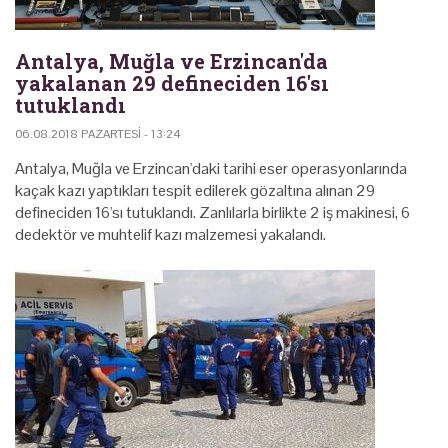
Antalya, Muğla ve Erzincan'da
yakalanan 29 defineciden 16'sı
tutuklandı
06.08.2018 PAZARTESI - 13:24
Antalya, Muğla ve Erzincan'daki tarihi eser operasyonlarında
kaçak kazı yaptıkları tespit edilerek gözaltına alınan 29
defineciden 16'sı tutuklandı. Zanlılarla birlikte 2 iş makinesi, 6
dedektör ve muhtelif kazı malzemesi yakalandı.