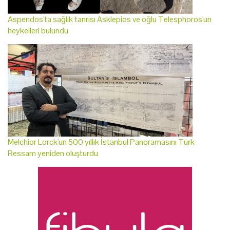
Aspendos'ta sağlık tanrısı Asklepios ve oğlu Telesphoros'un
heykelleri bulundu
Melchior Lorck'un 500 yıllık İstanbul Panoramasını Türk
Ressam yeniden oluşturdu