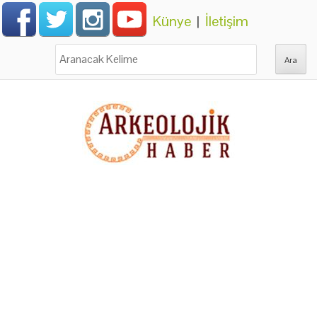
Künye
|
İletişim
Ara: