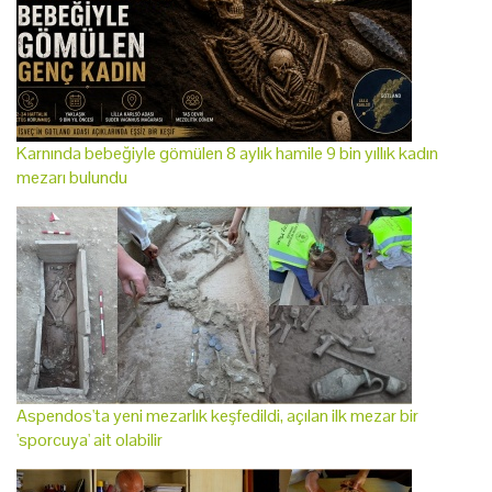
Karnında bebeğiyle gömülen 8 aylık hamile 9 bin yıllık kadın
mezarı bulundu
Aspendos'ta yeni mezarlık keşfedildi, açılan ilk mezar bir
'sporcuya' ait olabilir