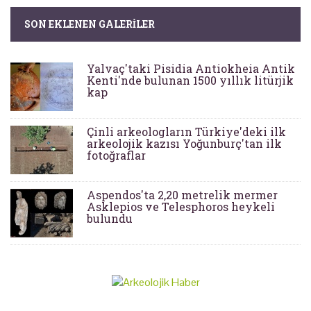
SON EKLENEN GALERILER
Yalvaç'taki Pisidia Antiokheia Antik
Kenti'nde bulunan 1500 yıllık litürjik
kap
Çinli arkeologların Türkiye'deki ilk
arkeolojik kazısı Yoğunburç'tan ilk
fotoğraflar
Aspendos'ta 2,20 metrelik mermer
Asklepios ve Telesphoros heykeli
bulundu