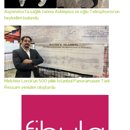
Aspendos'ta sağlık tanrısı Asklepios ve oğlu Telesphoros'un
heykelleri bulundu
Melchior Lorck'un 500 yıllık İstanbul Panoramasını Türk
Ressam yeniden oluşturdu