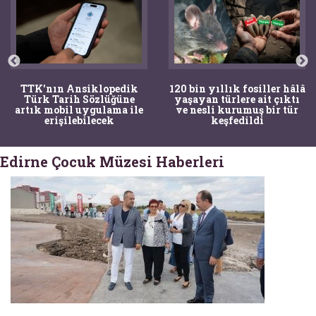
TTK'nın Ansiklopedik
120 bin yıllık fosiller hâlâ
Türk Tarih Sözlüğüne
yaşayan türlere ait çıktı
artık mobil uygulama ile
ve nesli kurumuş bir tür
erişilebilecek
keşfedildi
Edirne Çocuk Müzesi Haberleri