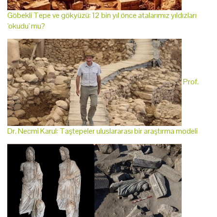
Göbekli Tepe ve gökyüzü: 12 bin yıl önce atalarımız yıldızları
'okudu' mu?
Prof.
Dr. Necmi Karul: Taştepeler uluslararası bir araştırma modeli