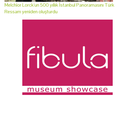
Melchior Lorck'un 500 yıllık İstanbul Panoramasını Türk
Ressam yeniden oluşturdu