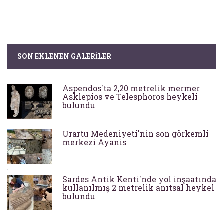
SON EKLENEN GALERILER
Aspendos'ta 2,20 metrelik mermer
Asklepios ve Telesphoros heykeli
bulundu
Urartu Medeniyeti'nin son görkemli
merkezi Ayanis
Sardes Antik Kenti'nde yol inşaatında
kullanılmış 2 metrelik anıtsal heykel
bulundu