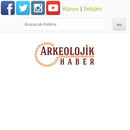
Künye
|
İletişim
Ara: