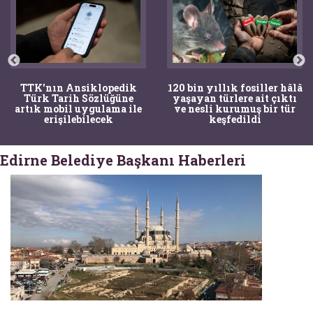
TTK'nın Ansiklopedik
120 bin yıllık fosiller hâlâ
Türk Tarih Sözlüğüne
yaşayan türlere ait çıktı
artık mobil uygulama ile
ve nesli kurumuş bir tür
erişilebilecek
keşfedildi
Edirne Belediye Başkanı Haberleri