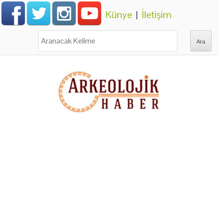
Künye
|
İletişim
Ara: