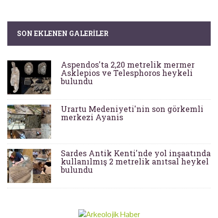
SON EKLENEN GALERILER
Aspendos'ta 2,20 metrelik mermer
Asklepios ve Telesphoros heykeli
bulundu
Urartu Medeniyeti'nin son görkemli
merkezi Ayanis
Sardes Antik Kenti'nde yol inşaatında
kullanılmış 2 metrelik anıtsal heykel
bulundu