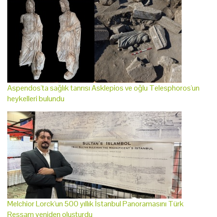
Aspendos'ta sağlık tanrısı Asklepios ve oğlu Telesphoros'un
heykelleri bulundu
Melchior Lorck'un 500 yıllık İstanbul Panoramasını Türk
Ressam yeniden oluşturdu