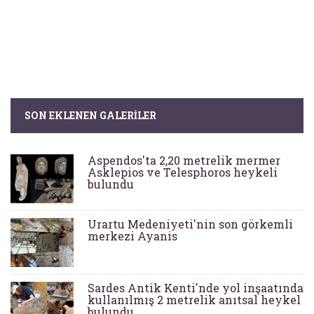
SON EKLENEN GALERILER
Aspendos'ta 2,20 metrelik mermer
Asklepios ve Telesphoros heykeli
bulundu
Urartu Medeniyeti'nin son görkemli
merkezi Ayanis
Sardes Antik Kenti'nde yol inşaatında
kullanılmış 2 metrelik anıtsal heykel
bulundu