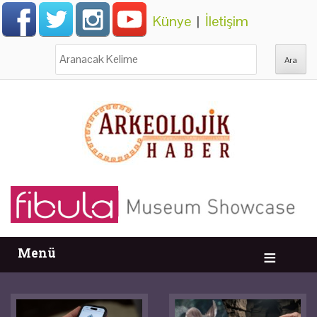
Künye
|
İletişim
Ara:
Menü