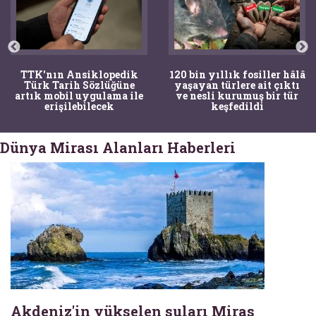
TTK'nın Ansiklopedik
120 bin yıllık fosiller hâlâ
Türk Tarih Sözlüğüne
yaşayan türlere ait çıktı
artık mobil uygulama ile
ve nesli kurumuş bir tür
erişilebilecek
keşfedildi
Dünya Mirası Alanları Haberleri
Akdeniz'in yükselen suları Miras