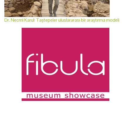
Dr. Necmi Karul: Taştepeler uluslararası bir araştırma modeli