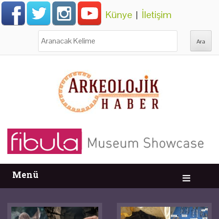
Künye
|
İletişim
Ara:
Menü