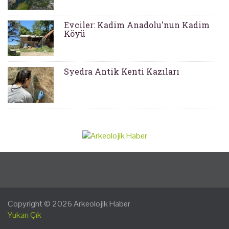
Evciler: Kadim Anadolu'nun Kadim
Köyü
Syedra Antik Kenti Kazıları
Copyright © 2026
Arkeolojik Haber
Yukarı Çık