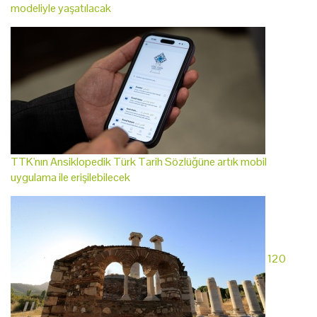
modeliyle yaşatılacak
TTK'nın Ansiklopedik Türk Tarih Sözlüğüne artık mobil
uygulama ile erişilebilecek
120