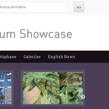
ra:
tüphane
Galeriler
English News