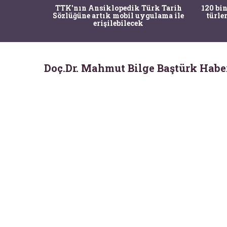
nrısı
TTK'nın Ansiklopedik Türk Tarih
120 bin
horos'un
Sözlüğüne artık mobil uygulama ile
türle
du
erişilebilecek
Doç.Dr. Mahmut Bilge Baştürk Habe