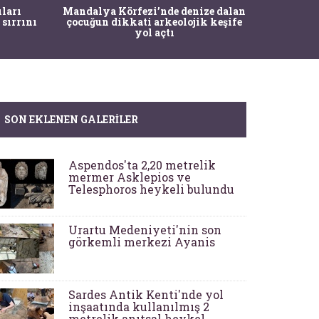
İstanbul
ıları
Mandalya Körfezi’nde denize dalan
Pasapo
 sırrını
çocuğun dikkati arkeolojik keşife
yol açtı
SON EKLENEN GALERILER
Aspendos'ta 2,20 metrelik
mermer Asklepios ve
Telesphoros heykeli bulundu
Urartu Medeniyeti'nin son
görkemli merkezi Ayanis
Sardes Antik Kenti'nde yol
inşaatında kullanılmış 2
metrelik anıtsal heykel