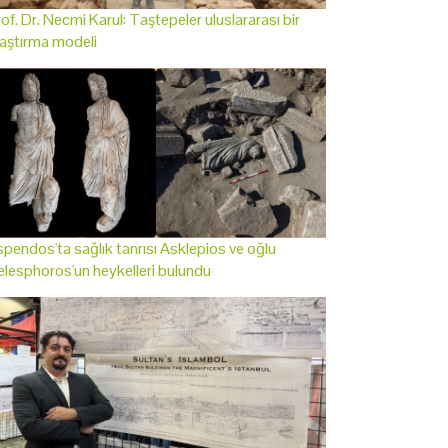
of. Dr. Necmi Karul: Taştepeler uluslararası bir
aştırma modeli
pendos'ta sağlık tanrısı Asklepios ve oğlu
lesphoros'un heykelleri bulundu