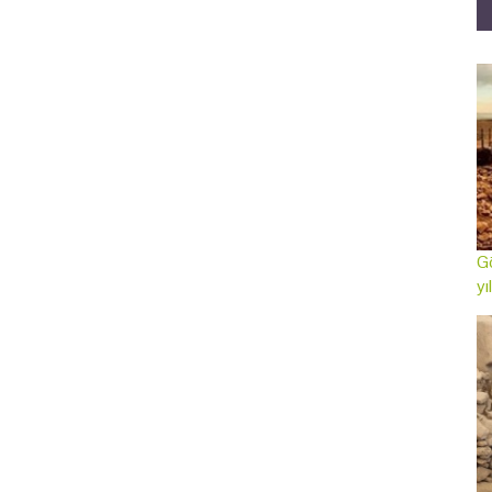
Gö
yı