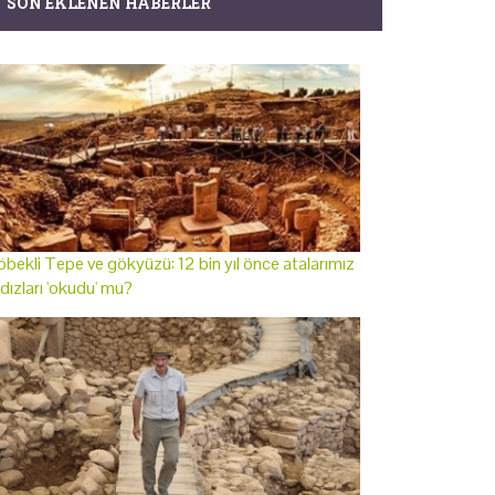
SON EKLENEN HABERLER
bekli Tepe ve gökyüzü: 12 bin yıl önce atalarımız
ldızları 'okudu' mu?