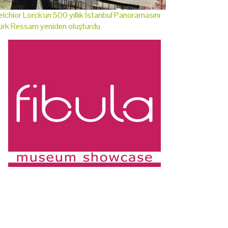
lchior Lorck'un 500 yıllık İstanbul Panoramasını
ürk Ressam yeniden oluşturdu