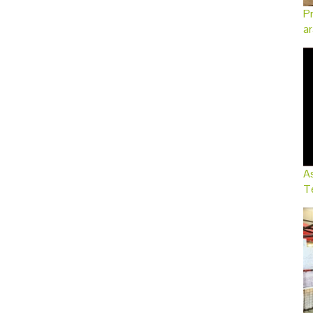
Pr
ar
As
Te