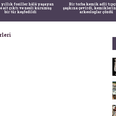
 yıllık fosiller hâlâ yaşayan
Bir torba kemik adli tıpç
re ait çıktı ve nesli kurumuş
şaşkına çevirdi, kemiklerin
bir tür keşfedildi
arkeologlar çözdü
rleri