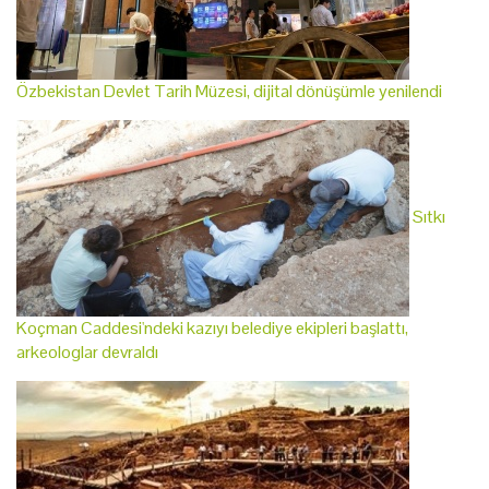
Özbekistan Devlet Tarih Müzesi, dijital dönüşümle yenilendi
Sıtkı
Koçman Caddesi'ndeki kazıyı belediye ekipleri başlattı,
arkeologlar devraldı