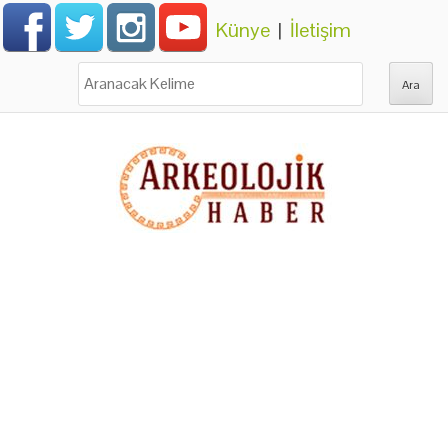
Künye
|
İletişim
Ara: