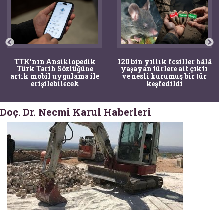
TTK'nın Ansiklopedik
120 bin yıllık fosiller hâlâ
Türk Tarih Sözlüğüne
yaşayan türlere ait çıktı
artık mobil uygulama ile
ve nesli kurumuş bir tür
erişilebilecek
keşfedildi
Doç. Dr. Necmi Karul Haberleri