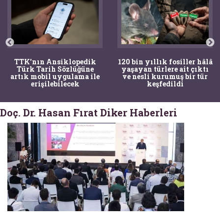
TTK'nın Ansiklopedik
120 bin yıllık fosiller hâlâ
Türk Tarih Sözlüğüne
yaşayan türlere ait çıktı
artık mobil uygulama ile
ve nesli kurumuş bir tür
erişilebilecek
keşfedildi
Doç. Dr. Hasan Fırat Diker Haberleri