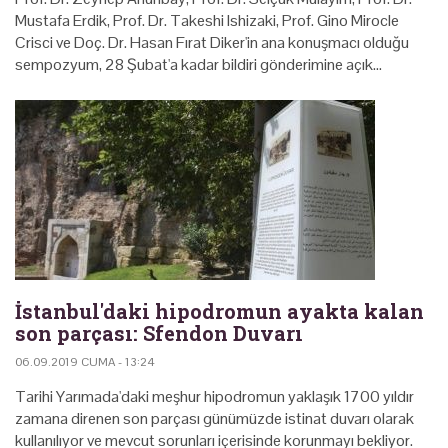
Mustafa Erdik, Prof. Dr. Takeshi Ishizaki, Prof. Gino Mirocle
Crisci ve Doç. Dr. Hasan Fırat Diker'in ana konuşmacı olduğu
sempozyum, 28 Şubat'a kadar bildiri gönderimine açık…
İstanbul'daki hipodromun ayakta kalan
son parçası: Sfendon Duvarı
06.09.2019 CUMA - 13:24
Tarihi Yarımada'daki meşhur hipodromun yaklaşık 1700 yıldır
zamana direnen son parçası günümüzde istinat duvarı olarak
kullanılıyor ve mevcut sorunları içerisinde korunmayı bekliyor.