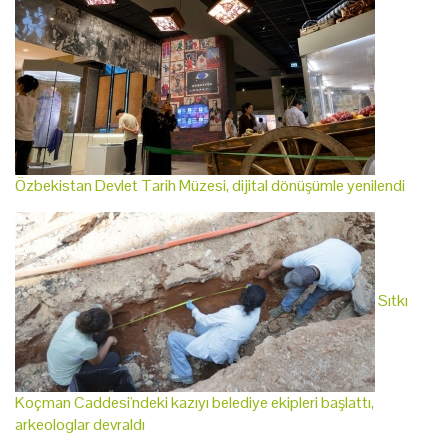
Özbekistan Devlet Tarih Müzesi, dijital dönüşümle yenilendi
Sıtkı
Koçman Caddesi'ndeki kazıyı belediye ekipleri başlattı,
arkeologlar devraldı