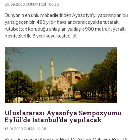
26.09.2020 CUMARTESI - 00:26
Dünyanın en ünlü mabedlerinden Ayasofya’yı yapımından bu
yana geçen bin 483 yıldır havalandırarak ayakta tutarak,
rutubetten koruduğu anlaşılan yaklaşık 900 metrelik yeraltı
menfezleri ile 3 yeni kuyu keşfedildi.
Uluslararası Ayasofya Sempozyumu
Eylül'de İstanbul'da yapılacak
17.01.2020 CUMA - 11:25
Prof. Dr. Zeynep Ahunbay, Prof. Dr. Selçuk Mülayim, Prof. Dr.