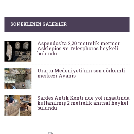
SON EKLENEN GALERILER
Aspendos'ta 2,20 metrelik mermer
Asklepios ve Telesphoros heykeli
bulundu
Urartu Medeniyeti'nin son görkemli
merkezi Ayanis
Sardes Antik Kenti'nde yol inşaatında
kullanılmış 2 metrelik anıtsal heykel
bulundu