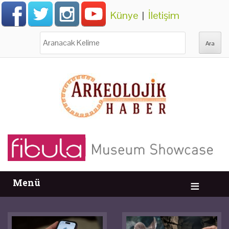
Künye
|
İletişim
Ara:
Menü