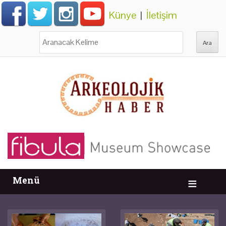
Künye
|
İletişim
Ara:
Menü