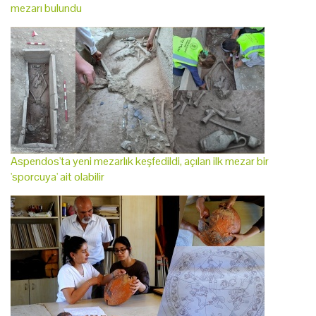
mezarı bulundu
Aspendos'ta yeni mezarlık keşfedildi, açılan ilk mezar bir
'sporcuya' ait olabilir