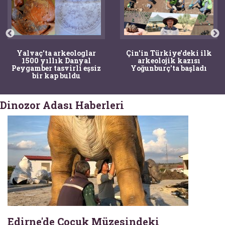
Yalvaç'ta arkeologlar
Çin'in Türkiye'deki ilk
1500 yıllık Danyal
arkeolojik kazısı
Peygamber tasvirli eşsiz
Yoğunburç'ta başladı
bir kap buldu
Dinozor Adası Haberleri
Edirne'de Çocuk Müzesindeki