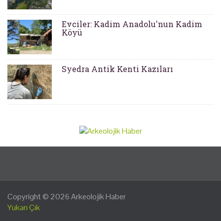
Evciler: Kadim Anadolu'nun Kadim
Köyü
Syedra Antik Kenti Kazıları
Copyright © 2026
Arkeolojik Haber
Yukarı Çık