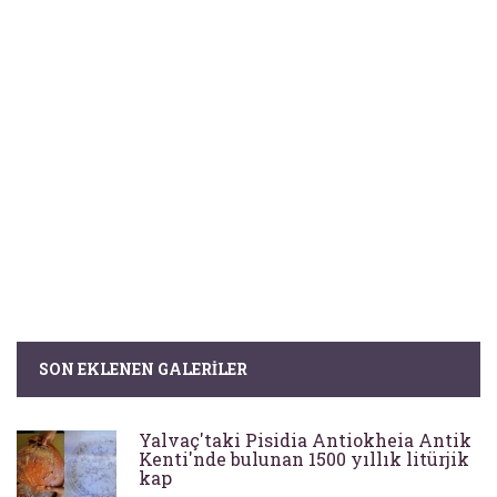
SON EKLENEN GALERILER
Yalvaç'taki Pisidia Antiokheia Antik
Kenti'nde bulunan 1500 yıllık litürjik
kap