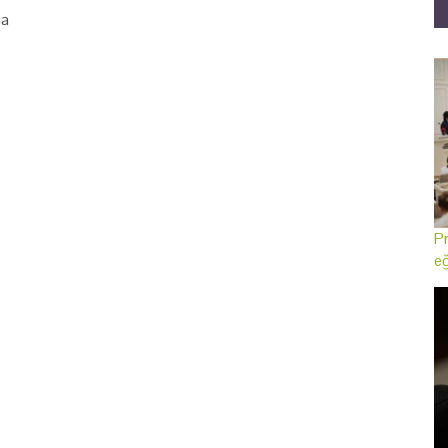
na
Pr
eğ