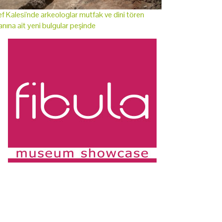
f Kalesi'nde arkeologlar mutfak ve dini tören
anına ait yeni bulgular peşinde