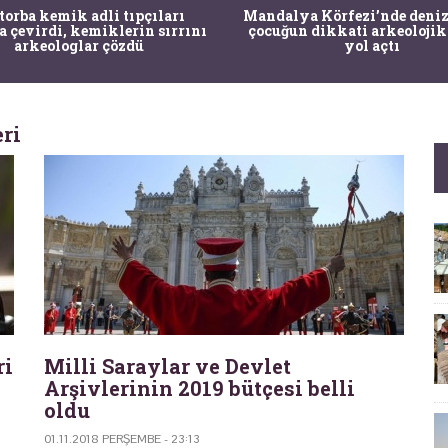
 torba kemik adli tıpçıları
Mandalya Körfezi’nde deniz
a çevirdi, kemiklerin sırrını
çocuğun dikkati arkeolojik
arkeologlar çözdü
yol açtı
eri
ri
Milli Saraylar ve Devlet
Arşivlerinin 2019 bütçesi belli
oldu
01.11.2018 PERŞEMBE - 23:13