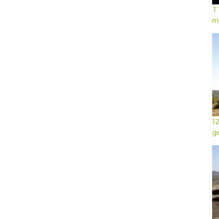
TT
mo
12
ge