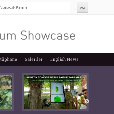
ra:
tüphane
Galeriler
English News