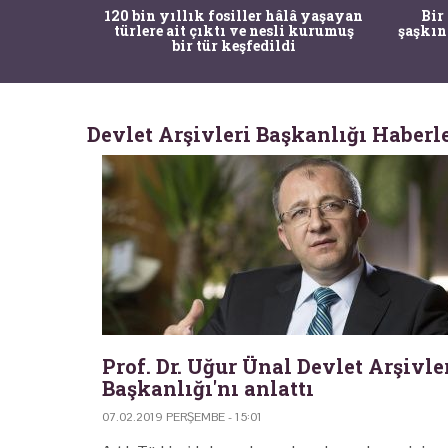
ürk Tarih
120 bin yıllık fosiller hâlâ yaşayan
Bir
gulama ile
türlere ait çıktı ve nesli kurumuş
şaşkın
bir tür keşfedildi
Devlet Arşivleri Başkanlığı Haberl
Prof. Dr. Uğur Ünal Devlet Arşivle
Başkanlığı'nı anlattı
07.02.2019 PERŞEMBE - 15:01