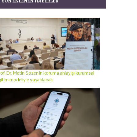
SON EKLENEN HABERLER
of. Dr. Metin Sözen'in koruma anlayışı kurumsal
itim modeliyle yaşatılacak