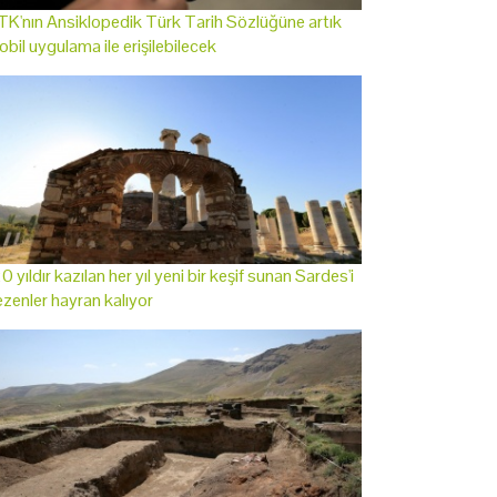
K'nın Ansiklopedik Türk Tarih Sözlüğüne artık
bil uygulama ile erişilebilecek
0 yıldır kazılan her yıl yeni bir keşif sunan Sardes'i
zenler hayran kalıyor