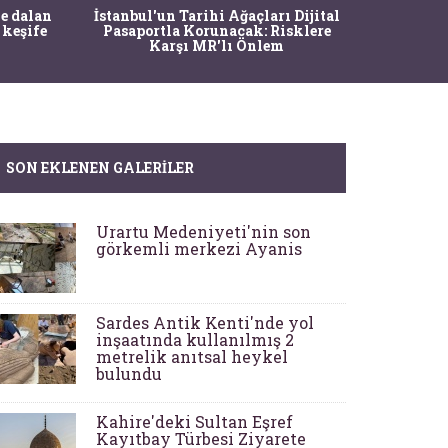
Ma
e dalan
İstanbul'un Tarihi Ağaçları Dijital
Operasy
 keşife
Pasaportla Korunacak: Risklere
M
Karşı MR'lı Önlem
SON EKLENEN GALERILER
Urartu Medeniyeti'nin son
görkemli merkezi Ayanis
Sardes Antik Kenti'nde yol
inşaatında kullanılmış 2
metrelik anıtsal heykel
bulundu
Kahire'deki Sultan Eşref
Kayıtbay Türbesi Ziyarete