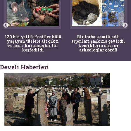
120 bin yıllık fosiller hâlâ
Bir torba kemik adli
yaşayan türlere ait çıktı
tıpçıları şaşkına çevirdi,
ve nesli kurumuş bir tür
kemiklerin sırrını
keşfedildi
arkeologlar çözdü
Develi Haberleri