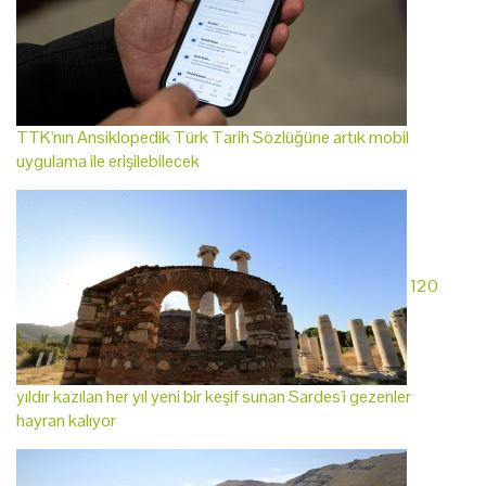
TTK'nın Ansiklopedik Türk Tarih Sözlüğüne artık mobil
uygulama ile erişilebilecek
120
yıldır kazılan her yıl yeni bir keşif sunan Sardes'i gezenler
hayran kalıyor