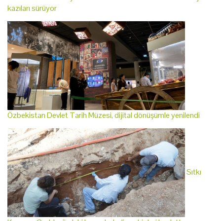
kazıları sürüyor
Özbekistan Devlet Tarih Müzesi, dijital dönüşümle yenilendi
Sıtkı