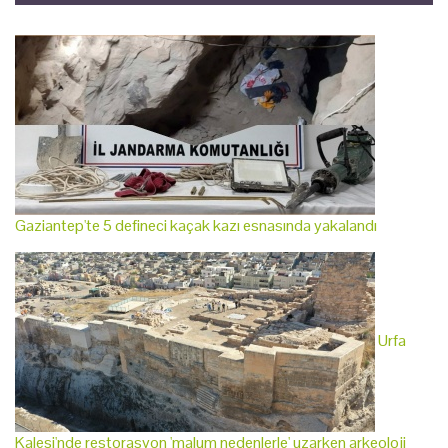
Gaziantep'te 5 defineci kaçak kazı esnasında yakalandı
Urfa
Kalesi'nde restorasyon 'malum nedenlerle' uzarken arkeoloji