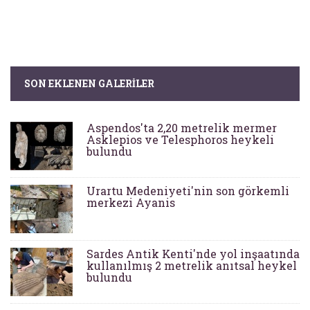
SON EKLENEN GALERILER
Aspendos'ta 2,20 metrelik mermer
Asklepios ve Telesphoros heykeli
bulundu
Urartu Medeniyeti'nin son görkemli
merkezi Ayanis
Sardes Antik Kenti'nde yol inşaatında
kullanılmış 2 metrelik anıtsal heykel
bulundu