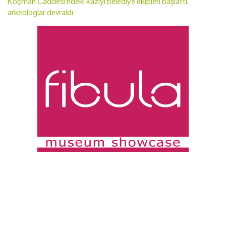
Koçman Caddesi'ndeki kazıyı belediye ekipleri başlattı,
arkeologlar devraldı