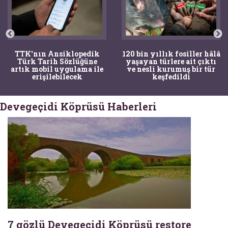
TTK'nın Ansiklopedik
120 bin yıllık fosiller hâlâ
Türk Tarih Sözlüğüne
yaşayan türlere ait çıktı
artık mobil uygulama ile
ve nesli kurumuş bir tür
erişilebilecek
keşfedildi
Devegeçidi Köprüsü Haberleri
7 gözlü Devegeçidi Köprüsü restore