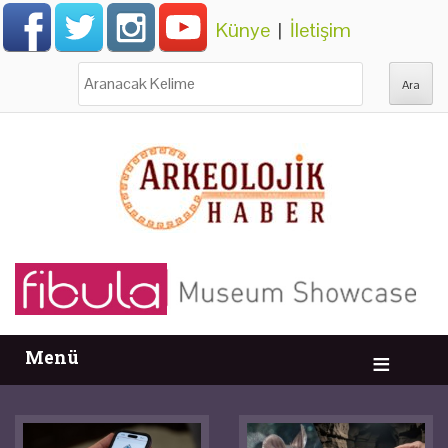
Künye
|
İletişim
Ara:
Menü