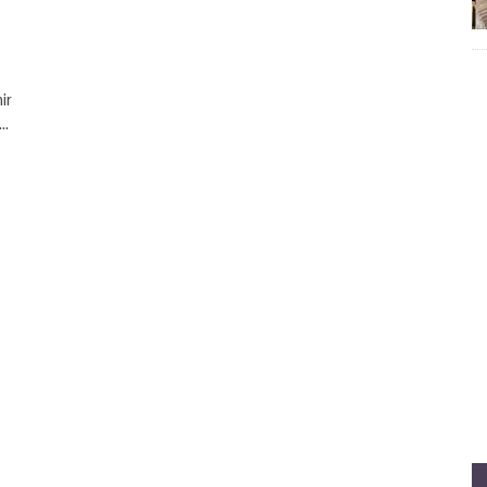
ir
t…