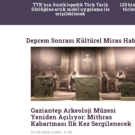
nrısı
TTK'nın Ansiklopedik Türk Tarih
120 bin
horos'un
Sözlüğüne artık mobil uygulama ile
türle
du
erişilebilecek
Deprem Sonrası Kültürel Miras Hab
Gaziantep Arkeoloji Müzesi
Yeniden Açılıyor: Mithras
Kabartması İlk Kez Sergilenecek
22.05.2026 CUMA - 11:50