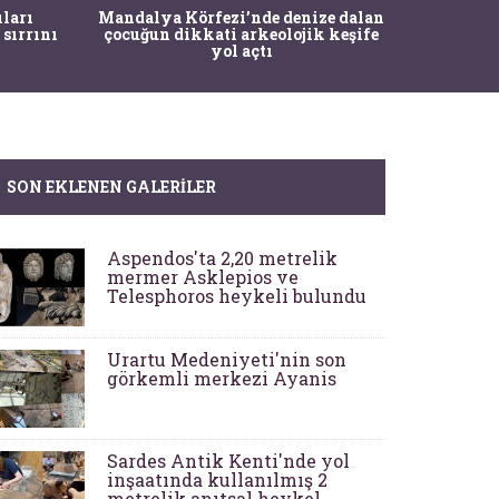
İstanbul
ıları
Mandalya Körfezi’nde denize dalan
Pasapo
 sırrını
çocuğun dikkati arkeolojik keşife
yol açtı
SON EKLENEN GALERILER
Aspendos'ta 2,20 metrelik
mermer Asklepios ve
Telesphoros heykeli bulundu
Urartu Medeniyeti'nin son
görkemli merkezi Ayanis
Sardes Antik Kenti'nde yol
inşaatında kullanılmış 2
metrelik anıtsal heykel