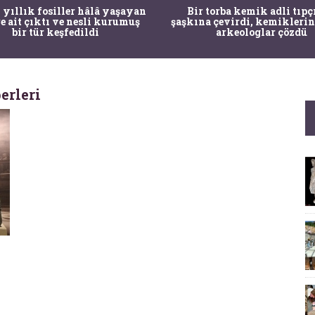
 yıllık fosiller hâlâ yaşayan
Bir torba kemik adli tıpç
re ait çıktı ve nesli kurumuş
şaşkına çevirdi, kemiklerin
bir tür keşfedildi
arkeologlar çözdü
erleri