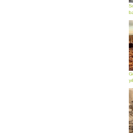
Sı
ba
Gö
yı