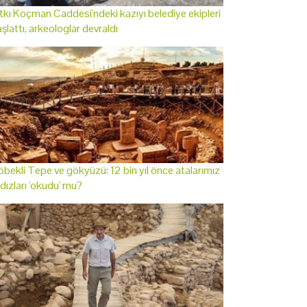
tkı Koçman Caddesi'ndeki kazıyı belediye ekipleri
şlattı, arkeologlar devraldı
bekli Tepe ve gökyüzü: 12 bin yıl önce atalarımız
ldızları 'okudu' mu?