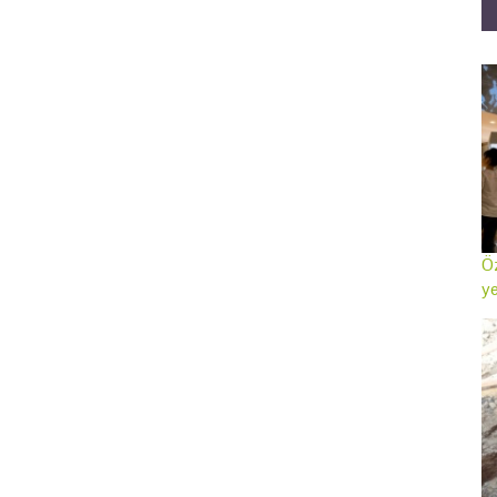
Öz
ye