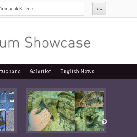
ra:
tüphane
Galeriler
English News