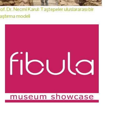
of. Dr. Necmi Karul: Taştepeler uluslararası bir
aştırma modeli