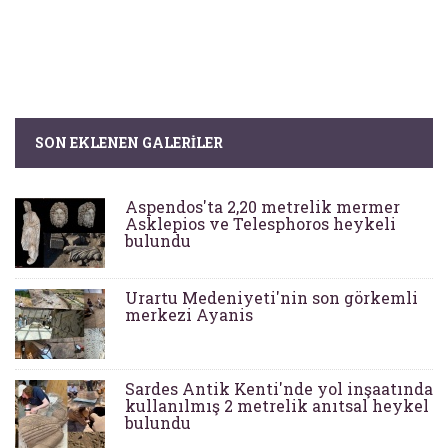
SON EKLENEN GALERILER
Aspendos'ta 2,20 metrelik mermer
Asklepios ve Telesphoros heykeli
bulundu
Urartu Medeniyeti'nin son görkemli
merkezi Ayanis
Sardes Antik Kenti'nde yol inşaatında
kullanılmış 2 metrelik anıtsal heykel
bulundu