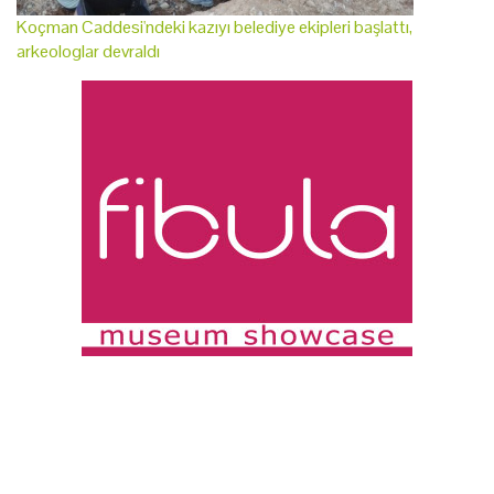
Koçman Caddesi'ndeki kazıyı belediye ekipleri başlattı,
arkeologlar devraldı