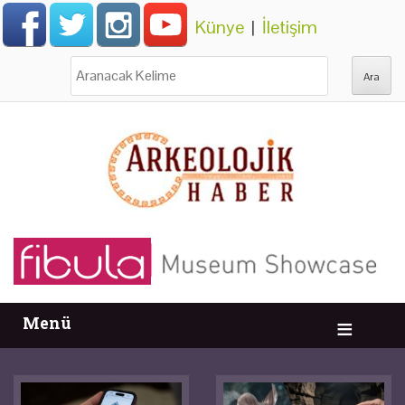
Künye
|
İletişim
Ara:
Menü