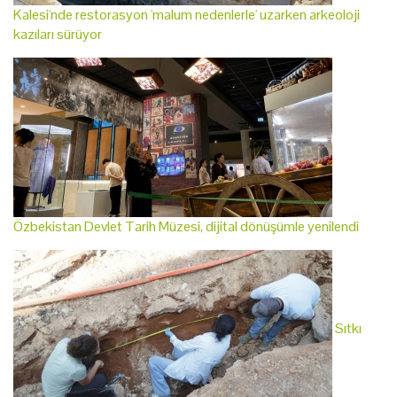
Kalesi'nde restorasyon 'malum nedenlerle' uzarken arkeoloji
kazıları sürüyor
Özbekistan Devlet Tarih Müzesi, dijital dönüşümle yenilendi
Sıtkı