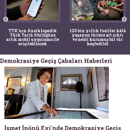
TTK'nın Ansiklopedik
120 bin yıllık fosiller hâlâ
Türk Tarih Sözlüğüne
yaşayan türlere ait çıktı
artık mobil uygulama ile
ve nesli kurumuş bir tür
erişilebilecek
keşfedildi
Demokrasiye Geçiş Çabaları Haberleri
İsmet İnönü Evi'nde Demokrasiye Geçiş