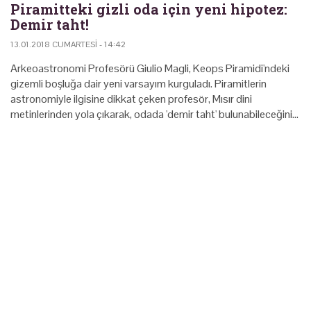
Piramitteki gizli oda için yeni hipotez:
Demir taht!
13.01.2018 CUMARTESI - 14:42
Arkeoastronomi Profesörü Giulio Magli, Keops Piramidi'ndeki
gizemli boşluğa dair yeni varsayım kurguladı. Piramitlerin
astronomiyle ilgisine dikkat çeken profesör, Mısır dini
metinlerinden yola çıkarak, odada 'demir taht' bulunabileceğini…